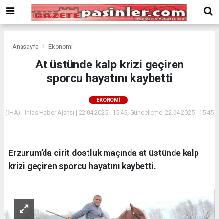
Deneme
Bonusu
Veren
Siteler
deneme
Anasayfa
Ekonomi
bonusu
At üstünde kalp krizi geçiren
veren
sporcu hayatını kaybetti
siteler
2024
bonus
EKONOMI
veren
(İHA) - İhlas Haber Ajansı | 22.04.2025 - 15:45, Güncelleme: 22.04.2025 - 15:45
siteler
Yeni
Bonus
Veren
Erzurum’da cirit dostluk maçında at üstünde kalp
Siteler
krizi geçiren sporcu hayatını kaybetti.