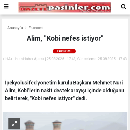
Deneme
Bonusu
Veren
Siteler
deneme
Anasayfa
Ekonomi
bonusu
Alim, "Kobi nefes istiyor"
veren
siteler
EKONOMI
2024
bonus
(İHA) - İhlas Haber Ajansı | 25.08.2025 - 17:43, Güncelleme: 25.08.2025 - 17:43
veren
siteler
Yeni
İpekyolusifed yönetim kurulu Başkanı Mehmet Nuri
Bonus
Veren
Alim, Kobi’lerin nakit destek arayışı içinde olduğunu
Siteler
belirterek, "Kobi nefes istiyor" dedi.