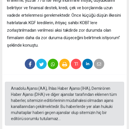
erteleme; yüzde 77’si ise vergi indirimine ihtiyaç duyduklarını
belirtiyor ve finansal destek, kredi, çek ve borçlarında uzun
vadede ertelenmesi gerekmektedir. Önce küçüğü düşün ilkesini
hatırlatarak KGF kredilerin, ihtiyaç sahibi KOBİ’ lere
zorlaştırılmadan verilmesi aksi takdirde zor durumda olan
firmaların daha da zor duruma düşeceğini belirtmek istiyorum"
şeklinde konuştu.
Anadolu Ajansı (AA), İhlas Haber Ajansı (İHA), Demirören
Haber Ajansı (DHA) ve diğer ajanslar tarafından eklenen tüm
haberler, sitemizin editörlerinin müdahalesi olmadan ajans
kanallarından çekilmektedir. Bu haberlerde yer alan hukuki
muhataplar haberi geçen ajanslar olup sitemizin hiç bir
editörü sorumlu tutulamaz...