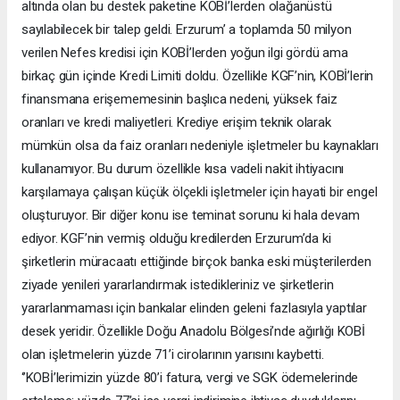
altında olan bu destek paketine KOBİ’lerden olağanüstü
sayılabilecek bir talep geldi. Erzurum’ a toplamda 50 milyon
verilen Nefes kredisi için KOBİ’lerden yoğun ilgi gördü ama
birkaç gün içinde Kredi Limiti doldu. Özellikle KGF’nin, KOBİ’lerin
finansmana erişememesinin başlıca nedeni, yüksek faiz
oranları ve kredi maliyetleri. Krediye erişim teknik olarak
mümkün olsa da faiz oranları nedeniyle işletmeler bu kaynakları
kullanamıyor. Bu durum özellikle kısa vadeli nakit ihtiyacını
karşılamaya çalışan küçük ölçekli işletmeler için hayati bir engel
oluşturuyor. Bir diğer konu ise teminat sorunu ki hala devam
ediyor. KGF’nin vermiş olduğu kredilerden Erzurum’da ki
şirketlerin müracaatı ettiğinde birçok banka eski müşterilerden
ziyade yenileri yararlandırmak istedikleriniz ve şirketlerin
yararlanmaması için bankalar elinden geleni fazlasıyla yaptılar
desek yeridir. Özellikle Doğu Anadolu Bölgesi’nde ağırlığı KOBİ
olan işletmelerin yüzde 71’i cirolarının yarısını kaybetti.
‘’KOBİ’lerimizin yüzde 80’i fatura, vergi ve SGK ödemelerinde