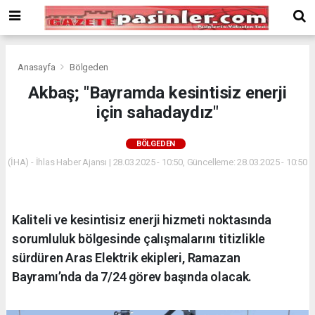
Deneme
Bonusu
Veren
Siteler
deneme
Anasayfa
Bölgeden
bonusu
Akbaş; "Bayramda kesintisiz enerji
veren
için sahadaydız"
siteler
2024
bonus
BÖLGEDEN
veren
(İHA) - İhlas Haber Ajansı | 28.03.2025 - 10:50, Güncelleme: 28.03.2025 - 10:50
siteler
Yeni
Bonus
Veren
Kaliteli ve kesintisiz enerji hizmeti noktasında
Siteler
sorumluluk bölgesinde çalışmalarını titizlikle
sürdüren Aras Elektrik ekipleri, Ramazan
Bayramı’nda da 7/24 görev başında olacak.