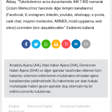
Akbaş: "Tüketicilerimiz arıza durumlarında 444 7 850 numaralı
Çözüm Merkezi’miz haricinde diğer iletişim kanallarımız
(Facebook, X, instagram, linkedin, youtube, whatsapp, e-posta,
canlı chat, müşteri merkezleri, ARİMER, mobil uygulama, web
sitesi) üzerinden bize ulaşabilecekler." ifadelerini kullandı.
Anadolu Ajansı (AA), İhlas Haber Ajansı (İHA), Demirören
Haber Ajansı (DHA) ve diğer ajanslar tarafından eklenen tüm
haberler, sitemizin editörlerinin müdahalesi olmadan ajans
kanallarından çekilmektedir. Bu haberlerde yer alan hukuki
muhataplar haberi geçen ajanslar olup sitemizin hiç bir
editörü sorumlu tutulamaz...
#haber
#erzurum haber
#erzurum haberleri
#erzurum