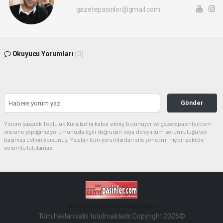
gazetepasinler@gmail.com
Okuyucu Yorumları
(0)
Gönder
Yorum yazarak Topluluk Kuralları’nı kabul etmiş bulunuyor ve gazetepasinler.com
sitesine yaptığınız yorumunuzla ilgili doğrudan veya dolaylı tüm sorumluluğu tek
başınıza üstleniyorsunuz. Yazılan tüm yorumlardan site yönetimi hiçbir şekilde
sorumlu tutulamaz.
haber paketi
haber scripti
haber yazılımı
Tüm hakları saklı tutulmaktadır.Copyright 2026©