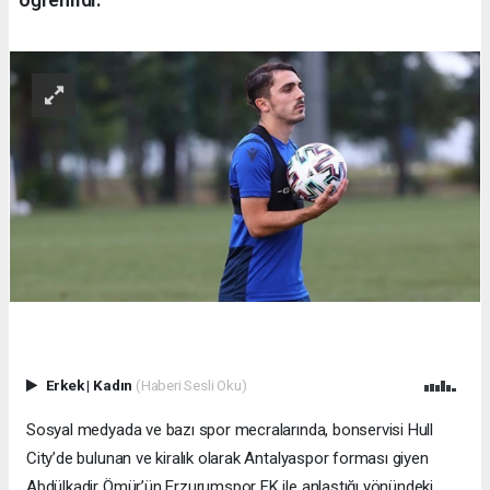
Erkek
|
Kadın
(Haberi Sesli Oku)
Sosyal medyada ve bazı spor mecralarında, bonservisi Hull
City’de bulunan ve kiralık olarak Antalyaspor forması giyen
Abdülkadir Ömür’ün Erzurumspor FK ile anlaştığı yönündeki