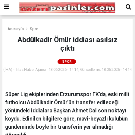
Deneme
Bonusu
Veren
Siteler
deneme
Anasayfa
Spor
bonusu
Abdülkadir Ömür iddiası asılsız
veren
çıktı
siteler
2024
bonus
SPOR
veren
(İHA) - İhlas Haber Ajansı | 18.06.2026 - 14:14, Güncelleme: 18.06.2026 - 14:14
siteler
Yeni
Bonus
Veren
Süper Lig ekiplerinden Erzurumspor FK’da, eski milli
Siteler
futbolcu Abdülkadir Ömür’ün transfer edileceği
yönündeki iddialara Başkan Ahmet Dal son noktayı
koydu. Edinilen bilgilere göre, mavi-beyazlı kulübün
gündeminde böyle bir transferin yer almadığı
öğrenildi.