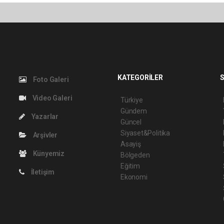
KATEGORİLER
S
Foto Galeri
Video Galeri
Türkiye
Gündem
Yazarlar
Güncel
Siyaset&Politika
Arşivler
Asayiş
Künyemiz
Bölgeden
Eğitim
İletişim
Ekonomi