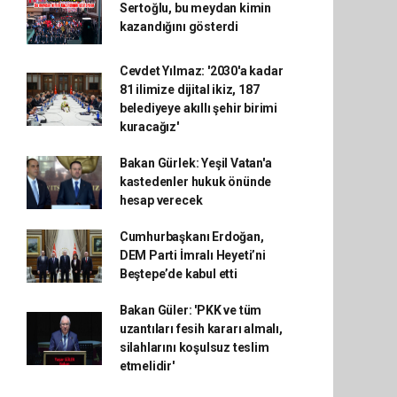
Sertoğlu, bu meydan kimin
kazandığını gösterdi
Cevdet Yılmaz: '2030'a kadar
81 ilimize dijital ikiz, 187
belediyeye akıllı şehir birimi
kuracağız'
Bakan Gürlek: Yeşil Vatan'a
kastedenler hukuk önünde
hesap verecek
Cumhurbaşkanı Erdoğan,
DEM Parti İmralı Heyeti’ni
Beştepe’de kabul etti
Bakan Güler: 'PKK ve tüm
uzantıları fesih kararı almalı,
silahlarını koşulsuz teslim
etmelidir'