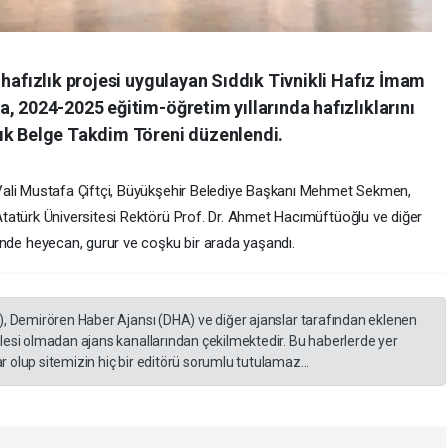
 hafızlık projesi uygulayan Sıddık Tivnikli Hafız İmam
, 2024-2025 eğitim-öğretim yıllarında hafızlıklarını
ık Belge Takdim Töreni düzenlendi.
ali Mustafa Çiftçi, Büyükşehir Belediye Başkanı Mehmet Sekmen,
tatürk Üniversitesi Rektörü Prof. Dr. Ahmet Hacımüftüoğlu ve diğer
örende heyecan, gurur ve coşku bir arada yaşandı.
), Demirören Haber Ajansı (DHA) ve diğer ajanslar tarafından eklenen
lesi olmadan ajans kanallarından çekilmektedir. Bu haberlerde yer
 olup sitemizin hiç bir editörü sorumlu tutulamaz...