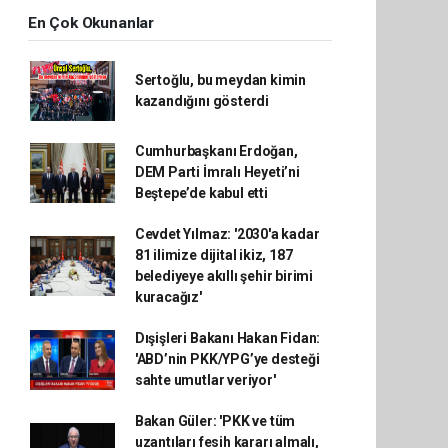
En Çok Okunanlar
Sertoğlu, bu meydan kimin
kazandığını gösterdi
Cumhurbaşkanı Erdoğan,
DEM Parti İmralı Heyeti’ni
Beştepe’de kabul etti
Cevdet Yılmaz: '2030'a kadar
81 ilimize dijital ikiz, 187
belediyeye akıllı şehir birimi
kuracağız'
Dışişleri Bakanı Hakan Fidan:
'ABD’nin PKK/YPG’ye desteği
sahte umutlar veriyor'
Bakan Güler: 'PKK ve tüm
uzantıları fesih kararı almalı,