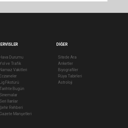
ERVİSLER
DİĞER
Hava Durumu
Sitede Ara
Yol ve Trafik
Anketler
Namaz Vakitleri
Biyografiler
Eczaneler
Rüya Tabirleri
Lig Fikstürü
Astroloji
Tarihte Bugün
Sinemalar
Seri İlanlar
Şehir Rehberi
Gazete Manşetleri