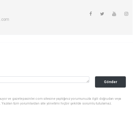
l.com
Gönder
nuyor ve gazetepasinler.com sitesine yaptığınız yorumunuzla ilgili doğrudan veya
. Yazılan tüm yorumlardan site yönetimi hiçbir şekilde sorumlu tutulamaz.