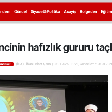
ündem
Güncel
Siyaset&Politika
Asayiş
Bölgeden
Eğitim
cinin hafızlık gururu taçl
(İHA) - İhlas Haber Ajansı | 05.01.2026 - 10:21, Güncelleme: 05.01.2026
ür&Sanat