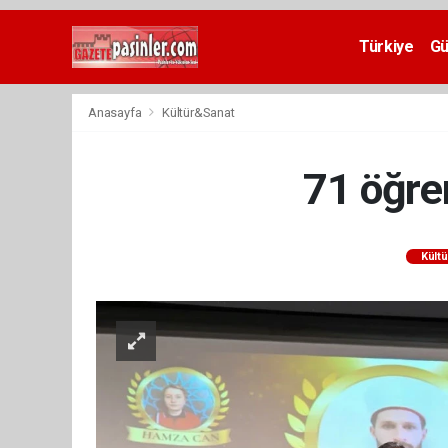
Deneme
Bonusu
Türkiye
G
Veren
Siteler
deneme
Anasayfa
Kültür&Sanat
bonusu
veren
siteler
71 öğren
2024
bonus
veren
siteler
Kült
Yeni
Bonus
Veren
Siteler