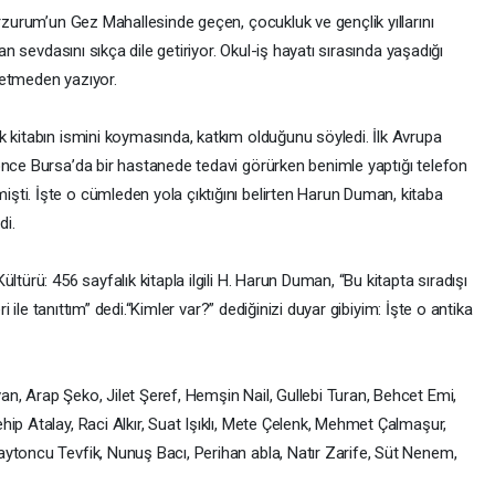
um’un Gez Mahallesinde geçen, çocukluk ve gençlik yıllarını
lan sevdasını sıkça dile getiriyor. Okul-iş hayatı sırasında yaşadığı
ür etmeden yazıyor.
k kitabın ismini koymasında, katkım olduğunu söyledi. İlk Avrupa
önce Bursa’da bir hastanede tedavi görürken benimle yaptığı telefon
ti. İşte o cümleden yola çıktığını belirten Harun Duman, kitaba
rdi.
ltürü: 456 sayfalık kitapla ilgili H. Harun Duman, “Bu kitapta sıradışı
ri ile tanıttım” dedi.“Kimler var?” dediğinizi duyar gibiyim: İşte o antika
n, Arap Şeko, Jilet Şeref, Hemşin Nail, Gullebi Turan, Behcet Emi,
ip Atalay, Raci Alkır, Suat Işıklı, Mete Çelenk, Mehmet Çalmaşur,
ytoncu Tevfik, Nunuş Bacı, Perihan abla, Natır Zarife, Süt Nenem,