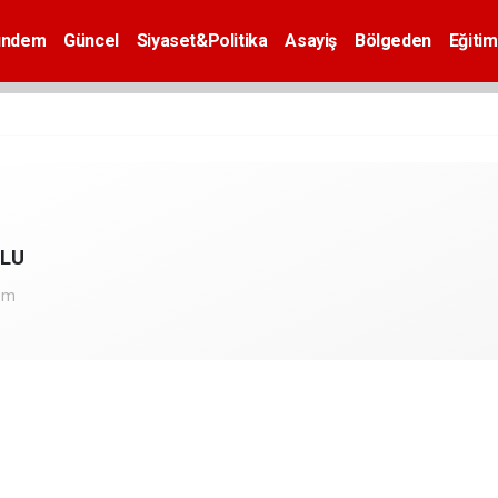
ündem
Güncel
Siyaset&Politika
Asayiş
Bölgeden
Eğitim
ĞLU
om