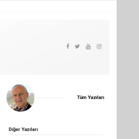
Tüm Yazıları
Diğer Yazıları