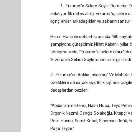
1- Erzurum’a Selam Söyle: Duman’ın Erzur
anlatıyor. İlk nefes aldığı Erzurum’u, şehre o
ilginç anılar, arkadaşlıklar ve aşklarınısans
Harun Hoca ile sohbet sırasında 480 sayfalı
şampiyonu güreşçimiz Nihat Kabanlı, yıllar 
görüşmesinde, “Erzurum’a selam olsun” demiş
‘Erzurum’a Selam Söyle ismini verdiğini bildi
2- Erzurum’un Antika İnsanları/ Ve Mahalle Kü
özelliklere sahip yaklaşık 80 kişiyi ana çizgile
dadaşlardan bazıları:
“Abdurrahim Efendi, Naim Hoca, Teyo Pehliva
Organik Nazmi, Cengiz Solakoğlu, Kitapçı Veh
Polis Hüsnü, SamihKobal, Sinemaci Refik, Fa
Paşa Teyze.”