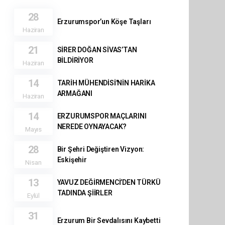
28
Erzurumspor’un Köşe Taşları
Haziran
21
SİRER DOĞAN SİVAS’TAN
BİLDİRİYOR
Haziran
14
TARİH MÜHENDİSİ'NİN HARİKA
ARMAĞANI
Haziran
14
ERZURUMSPOR MAÇLARINI
NEREDE OYNAYACAK?
Mayıs
28
Bir Şehri Değiştiren Vizyon:
Eskişehir
Nisan
13
YAVUZ DEĞİRMENCİ’DEN TÜRKÜ
TADINDA ŞİİRLER
Eylül
31
Erzurum Bir Sevdalısını Kaybetti