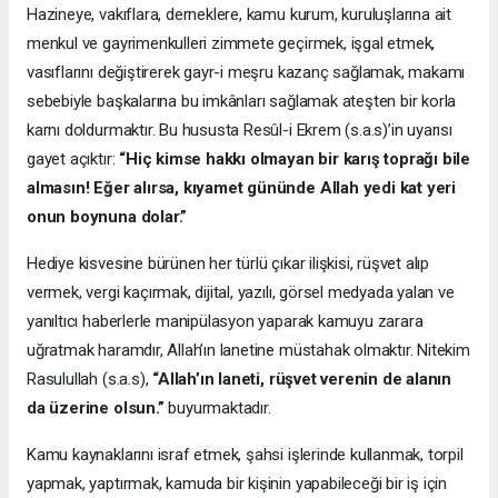
Hazineye, vakıflara, derneklere, kamu kurum, kuruluşlarına ait
menkul ve gayrimenkulleri zimmete geçirmek, işgal etmek,
vasıflarını değiştirerek gayr-i meşru kazanç sağlamak, makamı
sebebiyle başkalarına bu imkânları sağlamak ateşten bir korla
karnı doldurmaktır. Bu hususta Resûl-i Ekrem (s.a.s)’in uyarısı
gayet açıktır:
“Hiç kimse hakkı olmayan bir karış toprağı bile
almasın! Eğer alırsa, kıyamet gününde Allah yedi kat yeri
onun boynuna dolar.”
Hediye kisvesine bürünen her türlü çıkar ilişkisi, rüşvet alıp
vermek, vergi kaçırmak, dijital, yazılı, görsel medyada yalan ve
yanıltıcı haberlerle manipülasyon yaparak kamuyu zarara
uğratmak haramdır, Allah’ın lanetine müstahak olmaktır. Nitekim
Rasulullah (s.a.s),
“Allah’ın laneti, rüşvet verenin de alanın
da üzerine olsun.”
buyurmaktadır.
Kamu kaynaklarını israf etmek, şahsi işlerinde kullanmak, torpil
yapmak, yaptırmak, kamuda bir kişinin yapabileceği bir iş için