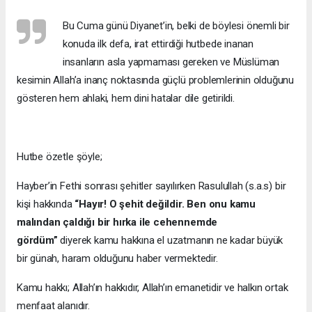
Bu Cuma günü Diyanet’in, belki de böylesi önemli bir
konuda ilk defa, irat ettirdiği hutbede inanan
insanların asla yapmaması gereken ve Müslüman
kesimin Allah’a inanç noktasında güçlü problemlerinin olduğunu
gösteren hem ahlaki, hem dini hatalar dile getirildi.
Hutbe özetle şöyle;
Hayber’in Fethi sonrası şehitler sayılırken Rasulullah (s.a.s) bir
kişi hakkında
“Hayır! O şehit değildir. Ben onu kamu
malından çaldığı bir hırka ile cehennemde
gördüm”
diyerek kamu hakkına el uzatmanın ne kadar büyük
bir günah, haram olduğunu haber vermektedir.
Kamu hakkı; Allah’ın hakkıdır, Allah’ın emanetidir ve halkın ortak
menfaat alanıdır.