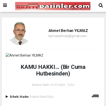
Deneme
Bonusu
Veren
Siteler
deneme
bonusu
Ahmet Berhan YILMAZ
veren
berhanyilmaz@gmail.com
siteler
2024
bonus
veren
siteler
Yeni
KAMU HAKKI… (Bir Cuma
Bonus
Veren
Hutbesinden)
Siteler
Ekleme Tarihi: 01.07.2025 - 12:35
Erkek
|
Kadın
(Haberi Sesli Oku)