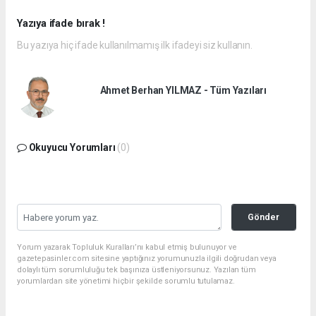
Yazıya ifade bırak !
Bu yazıya hiç ifade kullanılmamış ilk ifadeyi siz kullanın.
Ahmet Berhan YILMAZ - Tüm Yazıları
Okuyucu Yorumları
(0)
Gönder
Yorum yazarak Topluluk Kuralları’nı kabul etmiş bulunuyor ve
gazetepasinler.com sitesine yaptığınız yorumunuzla ilgili doğrudan veya
dolaylı tüm sorumluluğu tek başınıza üstleniyorsunuz. Yazılan tüm
yorumlardan site yönetimi hiçbir şekilde sorumlu tutulamaz.