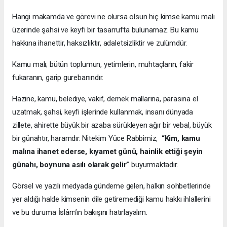
Hangi makamda ve görevi ne olursa olsun hiç kimse kamu malı
üzerinde şahsi ve keyfi bir tasarrufta bulunamaz. Bu kamu
hakkına ihanettir, haksızlıktır, adaletsizliktir ve zulümdür.
Kamu malı; bütün toplumun, yetimlerin, muhtaçların, fakir
fukaranın, garip gurebanındır.
Hazine, kamu, belediye, vakıf, dernek mallarına, parasına el
uzatmak, şahsi, keyfi işlerinde kullanmak, insanı dünyada
zillete, ahirette büyük bir azaba sürükleyen ağır bir vebal, büyük
bir günahtır, haramdır. Nitekim Yüce Rabbimiz,
“Kim, kamu
malına ihanet ederse, kıyamet günü, hainlik ettiği şeyin
günahı, boynuna asılı olarak gelir”
buyurmaktadır.
Görsel ve yazılı medyada gündeme gelen, halkın sohbetlerinde
yer aldığı halde kimsenin dile getiremediği kamu hakkı ihlallerini
ve bu duruma İslâm’ın bakışını hatırlayalım.