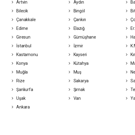
Artvin
Aydın
Ba
Bilecik
Bingöl
Bit
Çanakkale
Çankırı
Ç
Edirne
Elazığ
Er
Giresun
Gümüşhane
Ha
İstanbul
İzmir
K.
Kastamonu
Kayseri
Kı
Konya
Kütahya
Ma
Muğla
Muş
Ne
Rize
Sakarya
S
Şanlıurfa
Şırnak
Te
Uşak
Van
Ya
Ankara