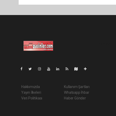
Pro-0.037
Hakkımızda
Kullanım Şartları
Yayın İlkeleri
Whatsapp İhbar
Veri Politikası
Haber Gönder