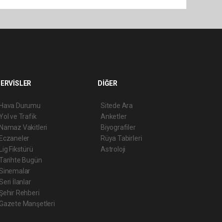
ERVİSLER
DİĞER
Hava Durumu
Sitede Ara
Yol ve Trafik
Anketler
Namaz Vakitleri
Biyografiler
Eczaneler
Rüya Tabirleri
Lig Fikstürü
Astroloji
Tarihte Bugün
Sinemalar
Seri İlanlar
Şehir Rehberi
Gazete Manşetleri