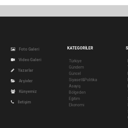
KATEGORİLER
S
Foto Galeri
Video Galeri
Türkiye
Gündem
Yazarlar
Güncel
Siyaset&Politika
Arşivler
Asayiş
Künyemiz
Bölgeden
Eğitim
İletişim
Ekonomi