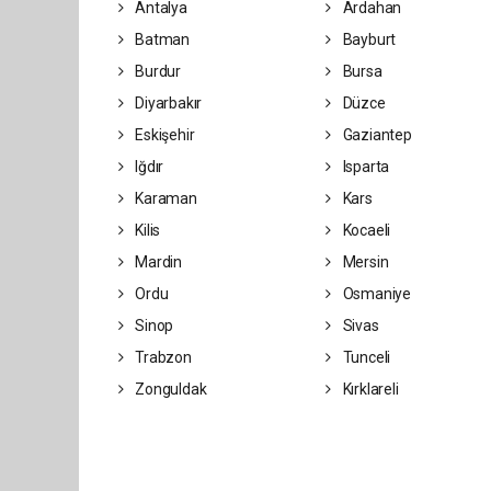
Antalya
Ardahan
Batman
Bayburt
Burdur
Bursa
Diyarbakır
Düzce
Eskişehir
Gaziantep
Iğdır
Isparta
Karaman
Kars
Kilis
Kocaeli
Mardin
Mersin
Ordu
Osmaniye
Sinop
Sivas
Trabzon
Tunceli
Zonguldak
Kırklareli