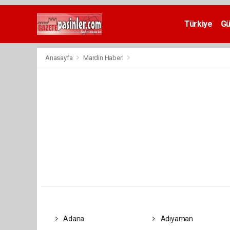
Deneme
Bonusu
Türkiye
G
Veren
Siteler
deneme
Anasayfa
Mardin Haberi
bonusu
veren
siteler
2024
bonus
veren
siteler
Yeni
Bonus
Veren
Siteler
Adana
Adıyaman