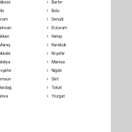
lıkesir
Bartın
lis
Bolu
orum
Denizli
zincan
Erzurum
kkari
Hatay
Maraş
Karabük
rıkkale
Kırşehir
latya
Manisa
vşehir
Niğde
amsun
Siirt
kirdağ
Tokat
lova
Yozgat