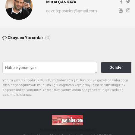
Murat ÇANKAYA
gazetepasinler@gmail.com
Okuyucu Yorumları
(0)
Gönder
Yorum yazarak Topluluk Kuralları’nı kabul etmiş bulunuyor ve gazetepasinler.com
sitesine yaptığınız yorumunuzla ilgili doğrudan veya dolaylı tüm sorumluluğu tek
başınıza üstleniyorsunuz. Yazılan tüm yorumlardan site yönetimi hiçbir şekilde
sorumlu tutulamaz.
haber paketi
haber scripti
haber yazılımı