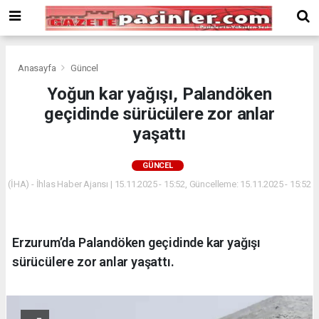
Deneme
Bonusu
Veren
Siteler
deneme
Anasayfa
Güncel
bonusu
Yoğun kar yağışı, Palandöken
veren
geçidinde sürücülere zor anlar
siteler
2024
yaşattı
bonus
veren
GÜNCEL
siteler
(İHA) - İhlas Haber Ajansı | 15.11.2025 - 15:52, Güncelleme: 15.11.2025 - 15:52
Yeni
Bonus
Veren
Siteler
Erzurum’da Palandöken geçidinde kar yağışı
sürücülere zor anlar yaşattı.