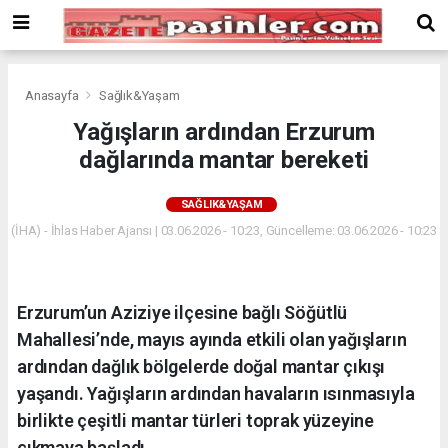
Deneme
Bonusu
Veren
Siteler
deneme
Anasayfa
Sağlık&Yaşam
bonusu
Yağışların ardından Erzurum
veren
dağlarında mantar bereketi
siteler
2024
bonus
SAĞLIK&YAŞAM
veren
(İHA) - İhlas Haber Ajansı | 03.06.2026 - 10:23, Güncelleme: 03.06.2026 - 10:23
siteler
Yeni
Bonus
Veren
Erzurum’un Aziziye ilçesine bağlı Söğütlü
Siteler
Mahallesi’nde, mayıs ayında etkili olan yağışların
ardından dağlık bölgelerde doğal mantar çıkışı
yaşandı. Yağışların ardından havaların ısınmasıyla
birlikte çeşitli mantar türleri toprak yüzeyine
çıkmaya başladı.