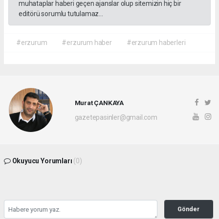
muhataplar haberi geçen ajanslar olup sitemizin hiç bir
editörü sorumlu tutulamaz...
#erzurum
#erzurum haber
#erzurum haberleri
Murat ÇANKAYA
gazetepasinler@gmail.com
Okuyucu Yorumları
(0)
Gönder