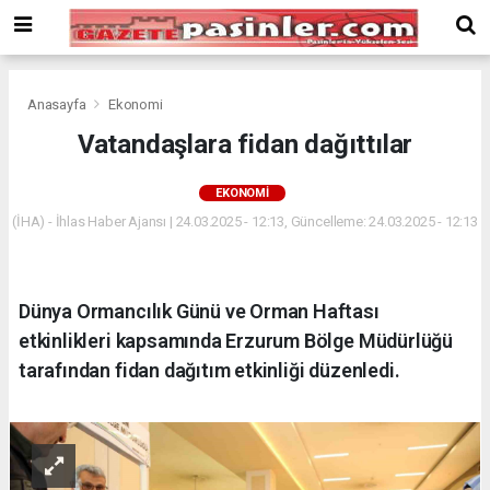
Deneme
Bonusu
Veren
Siteler
deneme
Anasayfa
Ekonomi
bonusu
Vatandaşlara fidan dağıttılar
veren
siteler
EKONOMI
2024
bonus
(İHA) - İhlas Haber Ajansı | 24.03.2025 - 12:13, Güncelleme: 24.03.2025 - 12:13
veren
siteler
Yeni
Dünya Ormancılık Günü ve Orman Haftası
Bonus
Veren
etkinlikleri kapsamında Erzurum Bölge Müdürlüğü
Siteler
tarafından fidan dağıtım etkinliği düzenledi.