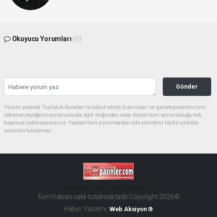
Okuyucu Yorumları
(0)
Gönder
Yorum yazarak Topluluk Kuralları’nı kabul etmiş bulunuyor ve gazetepasinler.com
sitesine yaptığınız yorumunuzla ilgili doğrudan veya dolaylı tüm sorumluluğu tek
başınıza üstleniyorsunuz. Yazılan tüm yorumlardan site yönetimi hiçbir şekilde
sorumlu tutulamaz.
haber paketi
haber scripti
haber yazılımı
Tüm hakları saklı tutulmaktadır.Copyright 2026©
Haber Yazılımı:
Web Aksiyon ®