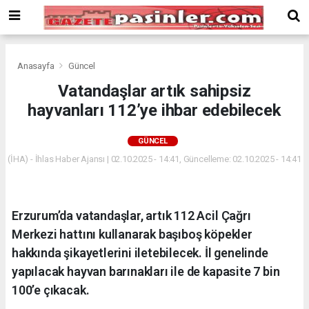
Deneme
Bonusu
Veren
Siteler
deneme
Anasayfa
Güncel
bonusu
Vatandaşlar artık sahipsiz
veren
hayvanları 112’ye ihbar edebilecek
siteler
2024
bonus
GÜNCEL
veren
(İHA) - İhlas Haber Ajansı | 02.10.2025 - 14:41, Güncelleme: 02.10.2025 - 14:41
siteler
Yeni
Bonus
Veren
Erzurum’da vatandaşlar, artık 112 Acil Çağrı
Siteler
Merkezi hattını kullanarak başıboş köpekler
hakkında şikayetlerini iletebilecek. İl genelinde
yapılacak hayvan barınakları ile de kapasite 7 bin
100’e çıkacak.