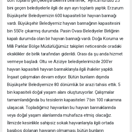
dört toplantı gerçekleştirdiklerini belirterek, "Ayrıca nüfusu 25
bini geçen belediyelerle ilgili de ayrı ayrı toplantı yaptık. Erzurum
Büyükşehir Belediyemizin 600 kapasiteli bir hayvan barınağı
vardı. Büyükşehir Belediyemiz hayvan barınağının kapasitesini
bin 550’e çıkarmış durumda. Pasin Ovası Belediyeler Birliğinin
kapalı durumda olan bir hayvan barınağı vardı. Doğa Koruma ve
Milli Parklar Bölge Müdürlüğümüz takipleri neticesinde oradaki
eksiklikler de birlik tarafından giderildi. Orası da şu anda hizmet
vermeye başladı. Oltu ve Aziziye belediyelerimizde 200’er
hayvan kapasiteli hayvan barınaklarıyla ilgili ihaleler yapıldı.
İnşaat çalışmaları devam ediyor. Bütün bunların dışında
Büyükşehir Belediyemize 80 dönümlük bir arazi tahsis ettik. 5
bin kapasiteli doğal yaşam alanı oluşturuyorlar. Çalışmalar
tamamlandığında bu tesislerin kapasiteleri 7 bin 100 rakamına
ulaşacak. Topladığımız hayvanları bu hayvan barınaklarında
veya doğal yaşam alanlarında muhafaza etmiş olacağız.
İlimizde kesinlikle sahipsiz sokak hayvanlarıyla ilgili ortada
başıboş dolanan hayvanın olmaması, bütün bunların