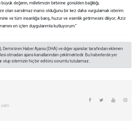
büyük değerin, milletimizin birbirine gönülden bağlılığı,
imize olan sarsılmaz inancı olduğunu bir kez daha vurgulamak isterim.
ne ve tüm insanlığa barış, huzur ve esenlik getirmesini diliyor; Aziz
ramını en içten duygularımla kutluyorum."
), Demirören Haber Ajansı (DHA) ve diğer ajanslar tarafından eklenen
lesi olmadan ajans kanallarından çekilmektedir. Bu haberlerde yer
 olup sitemizin hiç bir editörü sorumlu tutulamaz...
l.com