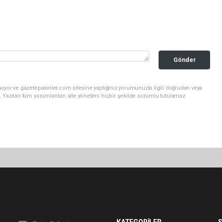
Gönder
nuyor ve gazetepasinler.com sitesine yaptığınız yorumunuzla ilgili doğrudan veya
. Yazılan tüm yorumlardan site yönetimi hiçbir şekilde sorumlu tutulamaz.
KATEGORİLER
S