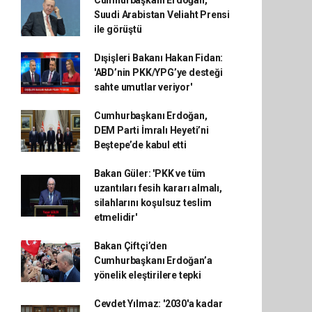
Cumhurbaşkanı Erdoğan,
Suudi Arabistan Veliaht Prensi
ile görüştü
Dışişleri Bakanı Hakan Fidan:
'ABD’nin PKK/YPG’ye desteği
sahte umutlar veriyor'
Cumhurbaşkanı Erdoğan,
DEM Parti İmralı Heyeti’ni
Beştepe’de kabul etti
Bakan Güler: 'PKK ve tüm
uzantıları fesih kararı almalı,
silahlarını koşulsuz teslim
etmelidir'
Bakan Çiftçi’den
Cumhurbaşkanı Erdoğan’a
yönelik eleştirilere tepki
Cevdet Yılmaz: '2030'a kadar