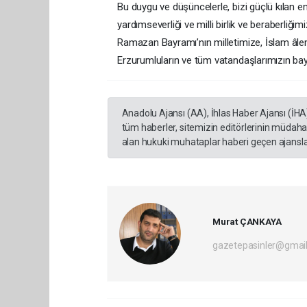
Bu duygu ve düşüncelerle, bizi güçlü kılan en 
yardımseverliği ve milli birlik ve beraberliğ
Ramazan Bayramı’nın milletimize, İslam âlemi
Erzurumluların ve tüm vatandaşlarımızın bay
Anadolu Ajansı (AA), İhlas Haber Ajansı (İHA
tüm haberler, sitemizin editörlerinin müdaha
alan hukuki muhataplar haberi geçen ajanslar
Murat ÇANKAYA
gazetepasinler@gmai