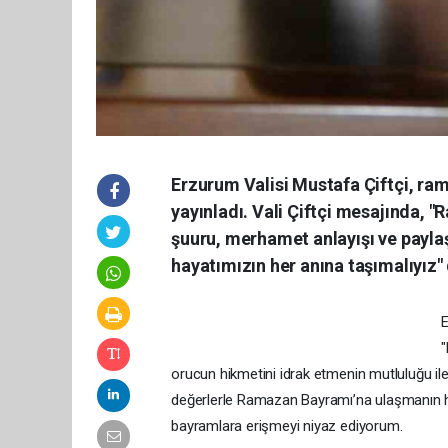
Erzurum Valisi Mustafa Çiftçi, ra
yayınladı. Vali Çiftçi mesajında, 
şuuru, merhamet anlayışı ve paylaş
hayatımızın her anına taşımalıyız" 
E
"
orucun hikmetini idrak etmenin mutluluğu il
değerlerle Ramazan Bayramı’na ulaşmanın hey
bayramlara erişmeyi niyaz ediyorum.