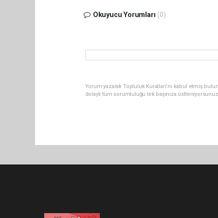
Okuyucu Yorumları
(0)
Yorum yazarak Topluluk Kuralları’nı kabul etmiş bulu
dolaylı tüm sorumluluğu tek başınıza üstleniyorsunuz