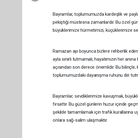
Bayramlar, toplumumuzda kardeşlik ve paylaş
pekiştiği müstesna zamanlardır. Bu özel günler
büyüklerimize hürmetimizi, küçüklerimize se
Ramazan ayı boyunca bizlere rehberlik eden
ayla sınırlı tutmamalı, hayatımızın her anına
açısından son derece önemlidir. Bu bilinçle;
toplumumuzdaki dayanışma ruhunu diri tut
Bayramlar; sevdiklerimize kavuşmak, büyükler
fırsattır. Bu güzel günlerin huzur içinde geçm
şekilde tamamlamak için trafik kurallarına 
onlara sağ-salim ulaşmaktır.