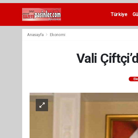
Deneme
Bonusu
Türkiye
G
Veren
Siteler
deneme
Anasayfa
Ekonomi
bonusu
veren
siteler
Vali Çiftç
2024
bonus
veren
siteler
Ek
Yeni
Bonus
Veren
Siteler