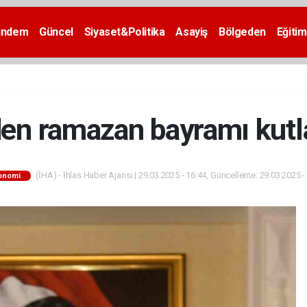
ündem
Güncel
Siyaset&Politika
Asayiş
Bölgeden
Eğitim
i’den ramazan bayramı kut
(İHA) - İhlas Haber Ajansı | 29.03.2025 - 16:44, Güncelleme: 29.03.2025 -
onomi