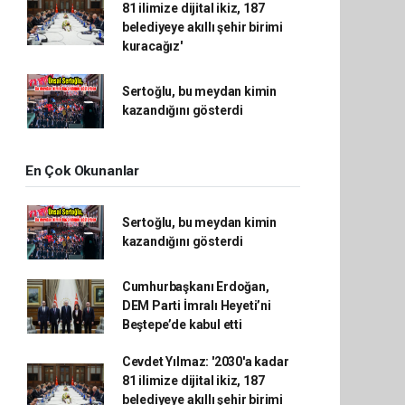
81 ilimize dijital ikiz, 187
belediyeye akıllı şehir birimi
kuracağız'
Sertoğlu, bu meydan kimin
kazandığını gösterdi
En Çok Okunanlar
Sertoğlu, bu meydan kimin
kazandığını gösterdi
Cumhurbaşkanı Erdoğan,
DEM Parti İmralı Heyeti’ni
Beştepe’de kabul etti
Cevdet Yılmaz: '2030'a kadar
81 ilimize dijital ikiz, 187
belediyeye akıllı şehir birimi