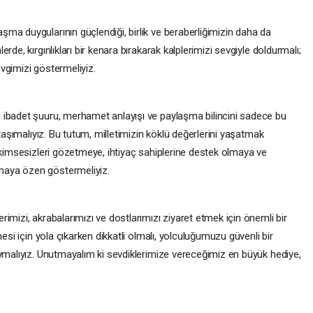
ma duygularının güçlendiği, birlik ve beraberliğimizin daha da
de, kırgınlıkları bir kenara bırakarak kalplerimizi sevgiyle doldurmalı;
vgimizi göstermeliyiz.
 ibadet şuuru, merhamet anlayışı ve paylaşma bilincini sadece bu
 taşımalıyız. Bu tutum, milletimizin köklü değerlerini yaşatmak
 kimsesizleri gözetmeye, ihtiyaç sahiplerine destek olmaya ve
maya özen göstermeliyiz.
imizi, akrabalarımızı ve dostlarımızı ziyaret etmek için önemli bir
esi için yola çıkarken dikkatli olmalı, yolculuğumuzu güvenli bir
uymalıyız. Unutmayalım ki sevdiklerimize vereceğimiz en büyük hediye,