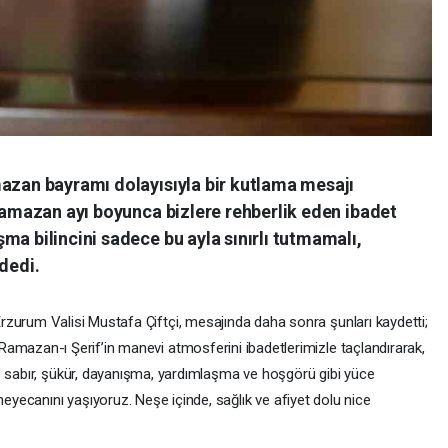
mazan bayramı dolayısıyla bir kutlama mesajı
"Ramazan ayı boyunca bizlere rehberlik eden ibadet
ma bilincini sadece bu ayla sınırlı tutmamalı,
dedi.
rzurum Valisi Mustafa Çiftçi, mesajında daha sonra şunları kaydetti;
Ramazan-ı Şerif’in manevi atmosferini ibadetlerimizle taçlandırarak,
e sabır, şükür, dayanışma, yardımlaşma ve hoşgörü gibi yüce
ecanını yaşıyoruz. Neşe içinde, sağlık ve afiyet dolu nice