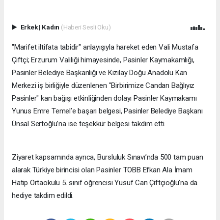
Erkek
|
Kadın
(Haberi Sesli Oku)
"Marifet iltifata tabidir" anlayışıyla hareket eden Vali Mustafa
Çiftçi; Erzurum Valiliği himayesinde, Pasinler Kaymakamlığı,
Pasinler Belediye Başkanlığı ve Kızılay Doğu Anadolu Kan
Merkezi iş birliğiyle düzenlenen "Birbirimize Candan Bağlıyız
Pasinler" kan bağışı etkinliğinden dolayı Pasinler Kaymakamı
Yunus Emre Temel’e başarı belgesi, Pasinler Belediye Başkanı
Ünsal Sertoğlu’na ise teşekkür belgesi takdim etti.
Ziyaret kapsamında ayrıca, Bursluluk Sınavı’nda 500 tam puan
alarak Türkiye birincisi olan Pasinler TOBB Efkan Ala İmam
Hatip Ortaokulu 5. sınıf öğrencisi Yusuf Can Çiftçioğlu’na da
hediye takdim edildi.