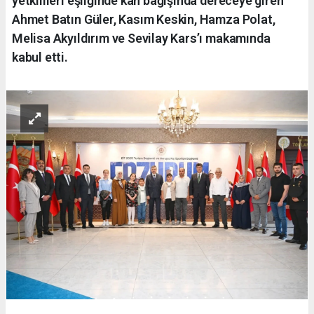
yetkilileri eşliğinde kan bağışında dereceye giren
Ahmet Batın Güler, Kasım Keskin, Hamza Polat,
Melisa Akyıldırım ve Sevilay Kars’ı makamında
kabul etti.