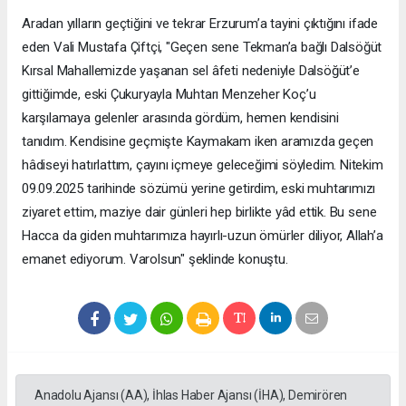
Aradan yılların geçtiğini ve tekrar Erzurum’a tayini çıktığını ifade
eden Vali Mustafa Çiftçi, "Geçen sene Tekman’a bağlı Dalsöğüt
Kırsal Mahallemizde yaşanan sel âfeti nedeniyle Dalsöğüt’e
gittiğimde, eski Çukuryayla Muhtarı Menzeher Koç’u
karşılamaya gelenler arasında gördüm, hemen kendisini
tanıdım. Kendisine geçmişte Kaymakam iken aramızda geçen
hâdiseyi hatırlattım, çayını içmeye geleceğimi söyledim. Nitekim
09.09.2025 tarihinde sözümü yerine getirdim, eski muhtarımızı
ziyaret ettim, maziye dair günleri hep birlikte yâd ettik. Bu sene
Hacca da giden muhtarımıza hayırlı-uzun ömürler diliyor, Allah’a
emanet ediyorum. Varolsun" şeklinde konuştu.
Anadolu Ajansı (AA), İhlas Haber Ajansı (İHA), Demirören