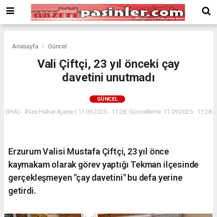
Deneme
Bonusu
Veren
Siteler
deneme
Anasayfa
Güncel
bonusu
Vali Çiftçi, 23 yıl önceki çay
veren
davetini unutmadı
siteler
2024
bonus
GÜNCEL
veren
(İHA) - İhlas Haber Ajansı | 11.09.2025 - 11:28, Güncelleme: 11.09.2025 - 11:28
siteler
Yeni
Bonus
Veren
Erzurum Valisi Mustafa Çiftçi, 23 yıl önce
Siteler
kaymakam olarak görev yaptığı Tekman ilçesinde
gerçekleşmeyen "çay davetini" bu defa yerine
getirdi.