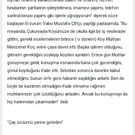
lojman onarımı, karakol binası bakım ve onarımı, hizmet
binalarının şartlarının iyileştirilmesi, imamevi yapımı, telefon
santral binası yapımı gibi işlerle uğraşıyorum" diyerek söze
başlayan Erzurum Valisi Mustafa Çiftçi, yaptığı paylaşımda, "Bu
meyanda, Çukuryayla Köyümüze de okulla ilgili bir iş vesilesiyle
gittim, gerekli incelemelerim bitince ( o dönem) Köy Muhtarı
Menzeher Koç evine çaya davet etti. Başka işlerim olduğunu,
gitmem gerektiğini söyleyip köyden ayrıldım. Ertesi gün Muhtar
görüşmeye geldi, konuşma esnasında bana çok gücendiğini,
gönül koyduğunu ifade etti. Sebebini sorunca davetini kabul
etmediğimi, bunun örfe göre hakaret sayıldığını anlattı. Ben de
böyle bir kastımın olmadığını ifade etmeme rağmen
muhtarımızın çok üzüldüğünü anladım. Ancak bu konuşmayı da
hiç hatırımdan çıkarmadım" dedi.
"Çay sözümü yerine getirdim"