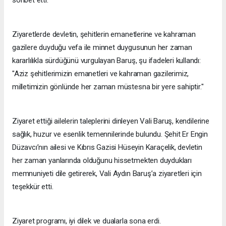
sohbet etti.
Ziyaretlerde devletin, şehitlerin emanetlerine ve kahraman
gazilere duyduğu vefa ile minnet duygusunun her zaman
kararlılıkla sürdüğünü vurgulayan Baruş, şu ifadeleri kullandı:
"Aziz şehitlerimizin emanetleri ve kahraman gazilerimiz,
milletimizin gönlünde her zaman müstesna bir yere sahiptir."
Ziyaret ettiği ailelerin taleplerini dinleyen Vali Baruş, kendilerine
sağlık, huzur ve esenlik temennilerinde bulundu. Şehit Er Engin
Düzavcı’nın ailesi ve Kıbrıs Gazisi Hüseyin Karaçelik, devletin
her zaman yanlarında olduğunu hissetmekten duydukları
memnuniyeti dile getirerek, Vali Aydın Baruş’a ziyaretleri için
teşekkür etti.
Ziyaret programı, iyi dilek ve dualarla sona erdi.