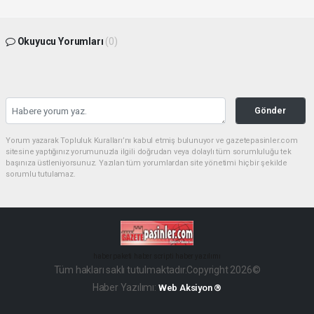
Okuyucu Yorumları
(0)
Gönder
Yorum yazarak Topluluk Kuralları’nı kabul etmiş bulunuyor ve gazetepasinler.com
sitesine yaptığınız yorumunuzla ilgili doğrudan veya dolaylı tüm sorumluluğu tek
başınıza üstleniyorsunuz. Yazılan tüm yorumlardan site yönetimi hiçbir şekilde
sorumlu tutulamaz.
haber paketi
haber scripti
haber yazılımı
Tüm hakları saklı tutulmaktadır.Copyright 2026©
Haber Yazılımı:
Web Aksiyon ®