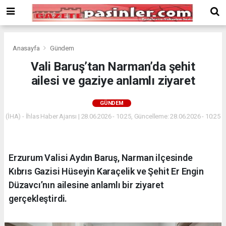
Deneme
Bonusu
Veren
Siteler
deneme
Anasayfa
Gündem
bonusu
Vali Baruş’tan Narman’da şehit
veren
ailesi ve gaziye anlamlı ziyaret
siteler
2024
bonus
GÜNDEM
veren
(İHA) - İhlas Haber Ajansı | 28.06.2026 - 10:25, Güncelleme: 28.06.2026 - 10:25
siteler
Yeni
Bonus
Veren
Erzurum Valisi Aydın Baruş, Narman ilçesinde
Siteler
Kıbrıs Gazisi Hüseyin Karaçelik ve Şehit Er Engin
Düzavcı’nın ailesine anlamlı bir ziyaret
gerçekleştirdi.