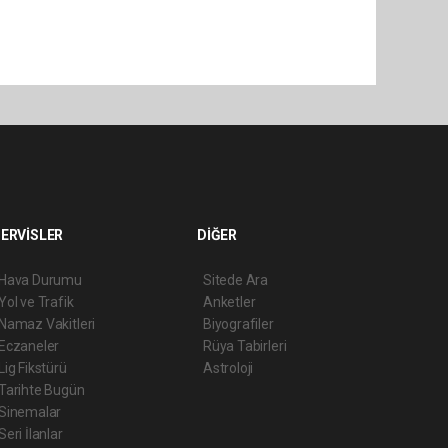
ERVİSLER
DİĞER
Hava Durumu
Sitede Ara
Yol ve Trafik
Anketler
Namaz Vakitleri
Biyografiler
Eczaneler
Rüya Tabirleri
Lig Fikstürü
Astroloji
Tarihte Bugün
Sinemalar
Seri İlanlar