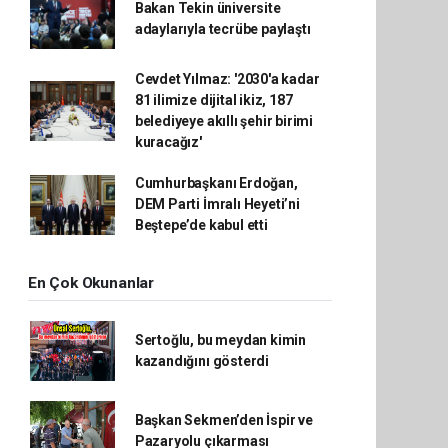
Bakan Tekin üniversite
adaylarıyla tecrübe paylaştı
Cevdet Yılmaz: '2030'a kadar
81 ilimize dijital ikiz, 187
belediyeye akıllı şehir birimi
kuracağız'
Cumhurbaşkanı Erdoğan,
DEM Parti İmralı Heyeti’ni
Beştepe’de kabul etti
En Çok Okunanlar
Sertoğlu, bu meydan kimin
kazandığını gösterdi
Başkan Sekmen’den İspir ve
Pazaryolu çıkarması