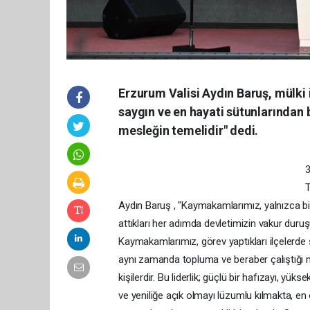
Erzurum Valisi Aydın Baruş, mülki 
saygın ve en hayati sütunlarından 
mesleğin temelidir" dedi.
3
T
Aydın Baruş , "Kaymakamlarımız, yalnızca bir
attıkları her adımda devletimizin vakur duruşu
Kaymakamlarımız, görev yaptıkları ilçelerde
aynı zamanda topluma ve beraber çalıştığı me
kişilerdir. Bu liderlik; güçlü bir hafızayı, yük
ve yeniliğe açık olmayı lüzumlu kılmakta, e