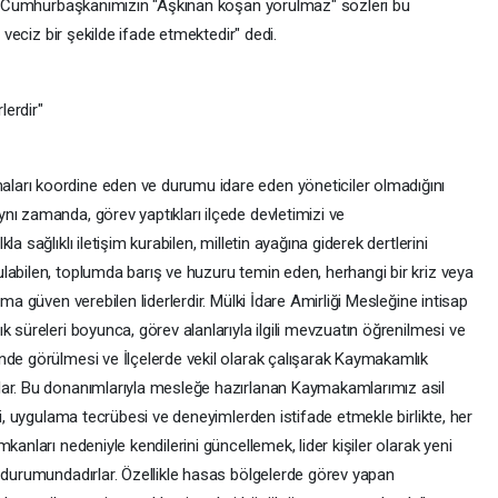
yın Cumhurbaşkanımızın "Aşkınan koşan yorulmaz" sözleri bu
ı veciz bir şekilde ifade etmektedir" dedi.
lerdir"
arı koordine eden ve durumu idare eden yöneticiler olmadığını
nı zamanda, görev yaptıkları ilçede devletimizi ve
a sağlıklı iletişim kurabilen, milletin ayağına giderek dertlerini
labilen, toplumda barış ve huzuru temin eden, herhangi bir kriz veya
ma güven verebilen liderlerdir. Mülki İdare Amirliği Mesleğine intisap
 süreleri boyunca, görev alanlarıyla ilgili mevzuatın öğrenilmesi ve
nde görülmesi ve İlçelerde vekil olarak çalışarak Kaymakamlık
lar. Bu donanımlarıyla mesleğe hazırlanan Kaymakamlarımız asil
gi, uygulama tecrübesi ve deneyimlerden istifade etmekle birlikte, her
kanları nedeniyle kendilerini güncellemek, lider kişiler olarak yeni
k durumundadırlar. Özellikle hasas bölgelerde görev yapan