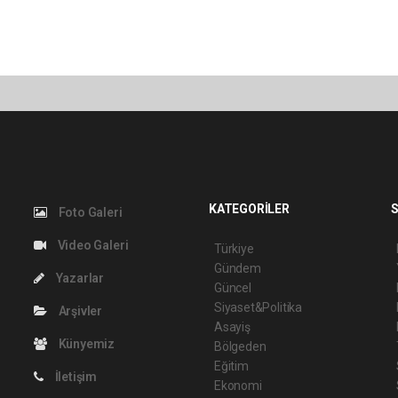
KATEGORİLER
S
Foto Galeri
Video Galeri
Türkiye
Gündem
Yazarlar
Güncel
Siyaset&Politika
Arşivler
Asayiş
Künyemiz
Bölgeden
Eğitim
İletişim
Ekonomi