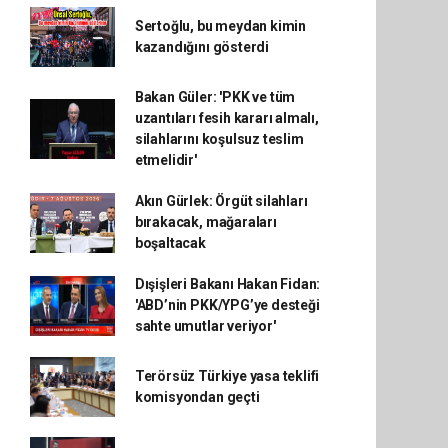
Sertoğlu, bu meydan kimin
kazandığını gösterdi
Bakan Güler: 'PKK ve tüm
uzantıları fesih kararı almalı,
silahlarını koşulsuz teslim
etmelidir'
Akın Gürlek: Örgüt silahları
bırakacak, mağaraları
boşaltacak
Dışişleri Bakanı Hakan Fidan:
'ABD’nin PKK/YPG’ye desteği
sahte umutlar veriyor'
Terörsüz Türkiye yasa teklifi
komisyondan geçti