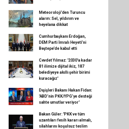
Meteoroloji’den Turuncu
alarm: Sel, yıldırım ve
heyelana dikkat
Cumhurbaşkanı Erdoğan,
DEM Parti İmralı Heyeti’ni
Beştepe’de kabul etti
Cevdet Yılmaz: '2030'a kadar
81 ilimize dijital ikiz, 187
belediyeye akıllı şehir birimi
kuracağız'
Dışişleri Bakanı Hakan Fidan:
'ABD’nin PKK/YPG’ye desteği
sahte umutlar veriyor'
Bakan Güler: 'PKK ve tüm
uzantıları fesih kararı almalı,
silahlarını koşulsuz teslim