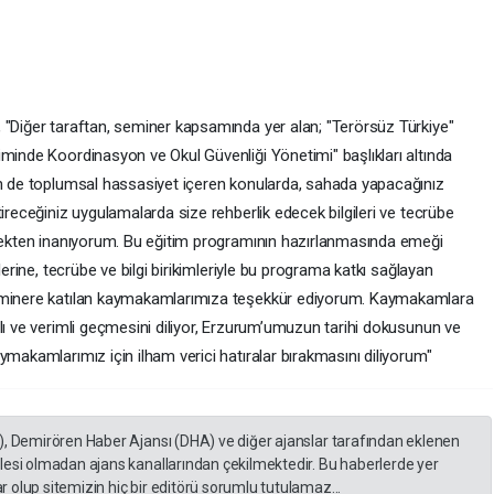
 "Diğer taraftan, seminer kapsamında yer alan; "Terörsüz Türkiye"
iminde Koordinasyon ve Okul Güvenliği Yönetimi" başlıkları altında
in de toplumsal hassasiyet içeren konularda, sahada yapacağınız
ireceğiniz uygulamalarda size rehberlik edecek bilgileri ve tecrübe
ürekten inanıyorum. Bu eğitim programının hazırlanmasında emeği
lerine, tecrübe ve bilgi birikimleriyle bu programa katkı sağlayan
seminere katılan kaymakamlarımıza teşekkür ediyorum. Kaymakamlara
lı ve verimli geçmesini diliyor, Erzurum’umuzun tarihi dokusunun ve
ymakamlarımız için ilham verici hatıralar bırakmasını diliyorum"
), Demirören Haber Ajansı (DHA) ve diğer ajanslar tarafından eklenen
lesi olmadan ajans kanallarından çekilmektedir. Bu haberlerde yer
 olup sitemizin hiç bir editörü sorumlu tutulamaz...