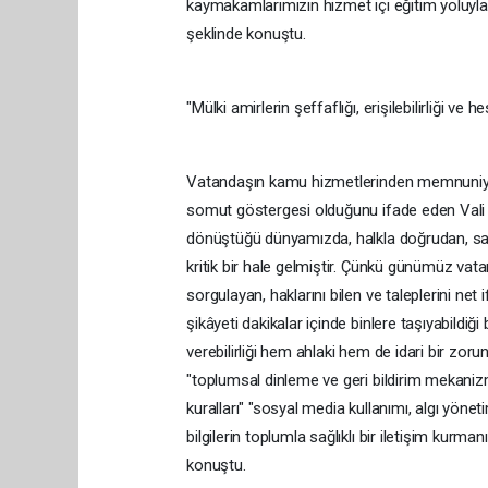
kaymakamlarımızın hizmet içi eğitim yoluyl
şeklinde konuştu.
"Mülki amirlerin şeffaflığı, erişilebilirliği ve he
Vatandaşın kamu hizmetlerinden memnuniyeti
somut göstergesi olduğunu ifade eden Vali Ayd
dönüştüğü dünyamızda, halkla doğrudan, sa
kritik bir hale gelmiştir. Çünkü günümüz vata
sorgulayan, haklarını bilen ve taleplerini n
şikâyeti dakikalar içinde binlere taşıyabildiği
verebilirliği hem ahlaki hem de idari bir zo
"toplumsal dinleme ve geri bildirim mekaniz
kuralları" "sosyal media kullanımı, algı yön
bilgilerin toplumla sağlıklı bir iletişim kurm
konuştu.