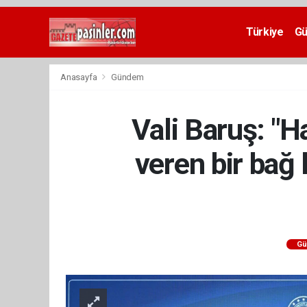
Deneme
Bonusu
Türkiye
G
Veren
Siteler
deneme
Anasayfa
Gündem
bonusu
veren
siteler
Vali Baruş: "H
2024
bonus
veren
veren bir bağ
siteler
Yeni
Bonus
Veren
Siteler
Gü