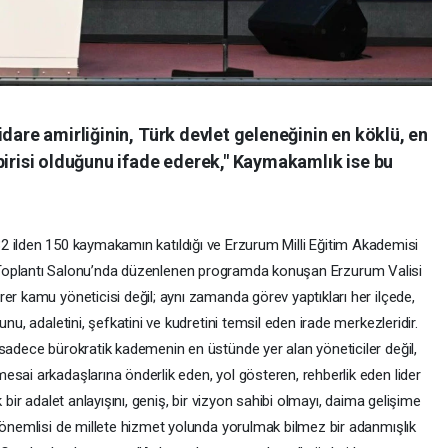
idare amirliğinin, Türk devlet geleneğinin en köklü, en
birisi olduğunu ifade ederek," Kaymakamlık ise bu
2 ilden 150 kaymakamın katıldığı ve Erzurum Milli Eğitim Akademisi
oplantı Salonu’nda düzenlenen programda konuşan Erzurum Valisi
er kamu yöneticisi değil; aynı zamanda görev yaptıkları her ilçede,
nu, adaletini, şefkatini ve kudretini temsil eden irade merkezleridir.
 sadece bürokratik kademenin en üstünde yer alan yöneticiler değil,
sai arkadaşlarına önderlik eden, yol gösteren, rehberlik eden lider
sek bir adalet anlayışını, geniş, bir vizyon sahibi olmayı, daima gelişime
n önemlisi de millete hizmet yolunda yorulmak bilmez bir adanmışlık