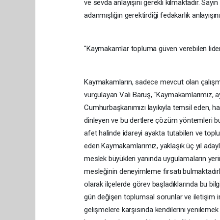
ve sevda anlayışını gerekli kılmaktadır. Sa
adanmışlığın gerektirdiği fedakarlık anlayışın
"Kaymakamlar topluma güven verebilen lider
Kaymakamların, sadece mevcut olan çalışmal
vurgulayan Vali Baruş, "Kaymakamlarımız, ay
Cumhurbaşkanımızı layıkıyla temsil eden, halkl
dinleyen ve bu dertlere çözüm yöntemleri bu
afet halinde idareyi ayakta tutabilen ve toplu
eden Kaymakamlarımız, yaklaşık üç yıl adaylık
meslek büyükleri yanında uygulamaların yeri
mesleğinin deneyimleme fırsatı bulmaktadır
olarak ilçelerde görev başladıklarında bu bil
gün değişen toplumsal sorunlar ve iletişim im
gelişmelere karşısında kendilerini yenileme