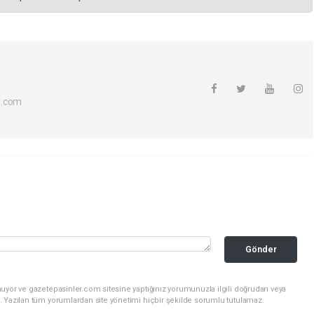
l.com
Gönder
nuyor ve gazetepasinler.com sitesine yaptığınız yorumunuzla ilgili doğrudan veya
. Yazılan tüm yorumlardan site yönetimi hiçbir şekilde sorumlu tutulamaz.