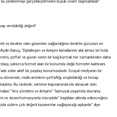
a bu yenilenmeyi gerçekleştirmeleri büyük önem taşımaktadır"
sap verebilirliği değerli"
 ve devlete olan güveninin sağlamlığının devletin gücünün en
ın Baruş, "Dijitalleşen ve iletişim kanallarının akıl almaz bir hızla
mimi, şeffaf ve güven veren bir bağ kurmak her zamankinden daha
ndaşı, yalnızca hizmet alan bir konumda değil; hizmetin kalitesini
et ifade eden aktif bir paydaş konumundadır. Sosyal medyanın bir
 bu dönemde, mülki amirlerin şeffaflığı, erişilebilirliği ve hesap
runluluktur. Bu nedenle, seminer kapsamında ele alınacak olan
maları" "kriz yönetimi ve iletişimi" "kamusal yaşamda davranış
etimi ve dezenformasyonla mücadele" başlıkları altında edineceğiniz
anızda sizlere çok değerli kazanımlar sağlayacağı aşikardır" diye