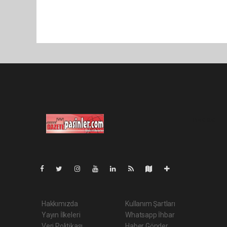
Pro-0.060
Hakkımızda
Kullanım Şartları
Yayın İlkeleri
Whatsapp İhbar
Veri Politikası
Haber Gönder