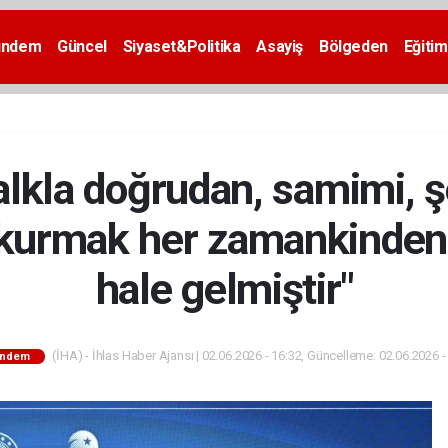
ündem
Güncel
Siyaset&Politika
Asayiş
Bölgeden
Eğitim
alkla doğrudan, samimi, 
 kurmak her zamankinden d
hale gelmiştir"
(İHA) - İhlas Haber Ajansı | 02.06.2026 - 16:32, Güncelleme: 02.06.2026 -
ndem