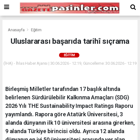
Deneme
Bonusu
Veren
Siteler
deneme
Anasayfa
Eğitim
bonusu
Uluslararası başarıda tarihî sıçrama
veren
siteler
EĞITIM
2024
bonus
(İHA) - İhlas Haber Ajansı | 30.06.2026 - 12:19, Güncelleme: 30.06.2026 - 12:19
veren
siteler
Yeni
Birleşmiş Milletler tarafından 17 başlık altında
Bonus
Veren
belirlenen Sürdürülebilir Kalkınma Amaçları (SDG)
Siteler
2026 Yılı THE Sustainability Impact Ratings Raporu
yayımlandı. Rapora göre Atatürk Üniversitesi, 3
alanda dünyanın ilk 10 üniversitesi arasına girerken,
9 alanda Türkiye birincisi oldu. Ayrıca 12 alanda
dünyanın en iyi 50 üniversitesi arasında yer alan