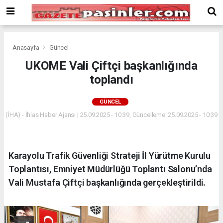
Deneme
Bonusu
Veren
Siteler
deneme
Anasayfa
Güncel
bonusu
UKOME Vali Çiftçi başkanlığında
veren
toplandı
siteler
2024
bonus
GÜNCEL
veren
(İHA) - İhlas Haber Ajansı | 25.09.2025 - 10:39, Güncelleme: 25.09.2025 - 10:39
siteler
Yeni
Bonus
Veren
Karayolu Trafik Güvenliği Strateji İl Yürütme Kurulu
Siteler
Toplantısı, Emniyet Müdürlüğü Toplantı Salonu’nda
Vali Mustafa Çiftçi başkanlığında gerçekleştirildi.