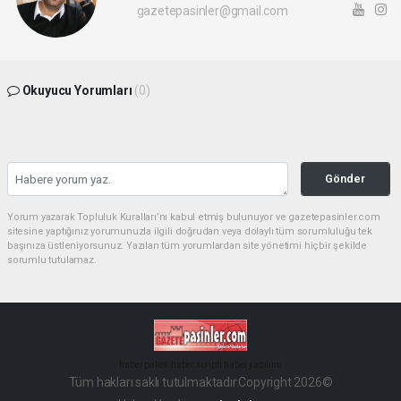
gazetepasinler@gmail.com
Okuyucu Yorumları
(0)
Gönder
Yorum yazarak Topluluk Kuralları’nı kabul etmiş bulunuyor ve gazetepasinler.com
sitesine yaptığınız yorumunuzla ilgili doğrudan veya dolaylı tüm sorumluluğu tek
başınıza üstleniyorsunuz. Yazılan tüm yorumlardan site yönetimi hiçbir şekilde
sorumlu tutulamaz.
haber paketi
haber scripti
haber yazılımı
Tüm hakları saklı tutulmaktadır.Copyright 2026©