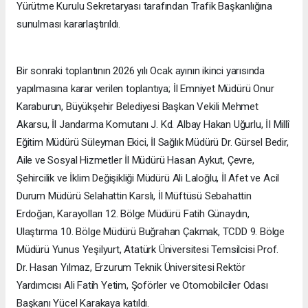
Yürütme Kurulu Sekretaryası tarafından Trafik Başkanlığına
sunulması kararlaştırıldı.
Bir sonraki toplantının 2026 yılı Ocak ayının ikinci yarısında
yapılmasına karar verilen toplantıya; İl Emniyet Müdürü Onur
Karaburun, Büyükşehir Belediyesi Başkan Vekili Mehmet
Akarsu, İl Jandarma Komutanı J. Kd. Albay Hakan Uğurlu, İI Millî
Eğitim Müdürü Süleyman Ekici, İl Sağlık Müdürü Dr. Gürsel Bedir,
Aile ve Sosyal Hizmetler İl Müdürü Hasan Aykut, Çevre,
Şehircilik ve İklim Değişikliği Müdürü Ali Laloğlu, İl Afet ve Acil
Durum Müdürü Selahattin Karslı, İl Müftüsü Sebahattin
Erdoğan, Karayolları 12. Bölge Müdürü Fatih Günaydın,
Ulaştırma 10. Bölge Müdürü Buğrahan Çakmak, TCDD 9. Bölge
Müdürü Yunus Yeşilyurt, Atatürk Üniversitesi Temsilcisi Prof.
Dr. Hasan Yılmaz, Erzurum Teknik Üniversitesi Rektör
Yardımcısı Ali Fatih Yetim, Şoförler ve Otomobilciler Odası
Başkanı Yücel Karakaya katıldı.