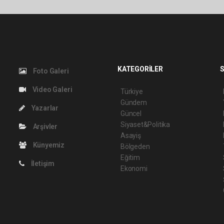
KATEGORİLER
S
Foto Galeri
Video Galeri
Türkiye
Gündem
Yazarlar
Güncel
Siyaset&Politika
Arşivler
Asayiş
Künyemiz
Bölgeden
Eğitim
İletişim
Ekonomi