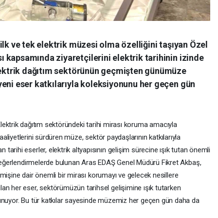
lk ve tek elektrik müzesi olma özelliğini taşıyan Özel
kapsamında ziyaretçilerini elektrik tarihinin izinde
Elektrik dağıtım sektörünün geçmişten günümüze
yeni eser katkılarıyla koleksiyonunu her geçen gün
lektrik dağıtım sektöründeki tarihi mirası koruma amacıyla
aaliyetlerini sürdüren müze, sektör paydaşlarının katkılarıyla
arihi eserler, elektrik altyapısının gelişim sürecine ışık tutan önemli
n değerlendirmelerde bulunan Aras EDAŞ Genel Müdürü Fikret Akbaş,
geçmişine dair önemli bir mirası korumayı ve gelecek nesillere
an her eser, sektörümüzün tarihsel gelişimine ışık tutarken
sunuyor. Bu tür katkılar sayesinde müzemiz her geçen gün daha da