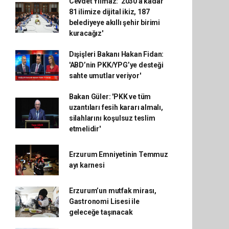
Cevdet Yılmaz: '2030'a kadar
81 ilimize dijital ikiz, 187
belediyeye akıllı şehir birimi
kuracağız'
Dışişleri Bakanı Hakan Fidan:
'ABD’nin PKK/YPG’ye desteği
sahte umutlar veriyor'
Bakan Güler: 'PKK ve tüm
uzantıları fesih kararı almalı,
silahlarını koşulsuz teslim
etmelidir'
Erzurum Emniyetinin Temmuz
ayı karnesi
Erzurum’un mutfak mirası,
Gastronomi Lisesi ile
geleceğe taşınacak