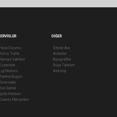
ERVİSLER
DİĞER
Hava Durumu
Sitede Ara
Yol ve Trafik
Anketler
Namaz Vakitleri
Biyografiler
Eczaneler
Rüya Tabirleri
Lig Fikstürü
Astroloji
Tarihte Bugün
Sinemalar
Seri İlanlar
Şehir Rehberi
Gazete Manşetleri