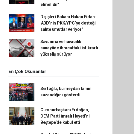
etmelidir'
Dışişleri Bakanı Hakan Fidan:
'ABD’nin PKK/YPG’ye desteği
sahte umutlar veriyor'
Savunma ve havacılık
sanayiide ihracattaki istikrarlı
yükseliş sürüyor
En Çok Okunanlar
Sertoğlu, bu meydan kimin
kazandığını gösterdi
Cumhurbaşkanı Erdoğan,
DEM Parti İmralı Heyeti’ni
Beştepe’de kabul etti