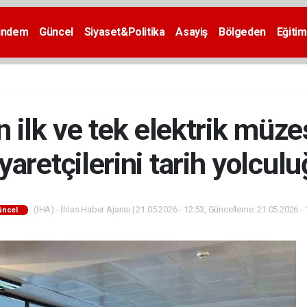
ündem
Güncel
Siyaset&Politika
Asayiş
Bölgeden
Eğitim
n ilk ve tek elektrik müz
yaretçilerini tarih yolcul
(İHA) - İhlas Haber Ajansı | 21.05.2026 - 12:53, Güncelleme: 21.05.2026 - 
üncel