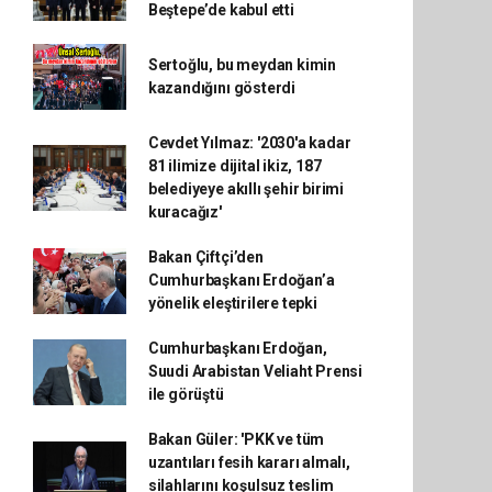
Beştepe’de kabul etti
Sertoğlu, bu meydan kimin
kazandığını gösterdi
Cevdet Yılmaz: '2030'a kadar
81 ilimize dijital ikiz, 187
belediyeye akıllı şehir birimi
kuracağız'
Bakan Çiftçi’den
Cumhurbaşkanı Erdoğan’a
yönelik eleştirilere tepki
Cumhurbaşkanı Erdoğan,
Suudi Arabistan Veliaht Prensi
ile görüştü
Bakan Güler: 'PKK ve tüm
uzantıları fesih kararı almalı,
silahlarını koşulsuz teslim