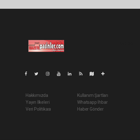
Pro-0.063
Hakkımızda
Kullanım Şartları
Yayın İlkeleri
Whatsapp İhbar
Veri Politikası
Haber Gönder