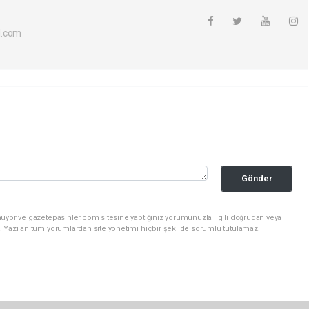
l.com
Gönder
nuyor ve gazetepasinler.com sitesine yaptığınız yorumunuzla ilgili doğrudan veya
. Yazılan tüm yorumlardan site yönetimi hiçbir şekilde sorumlu tutulamaz.