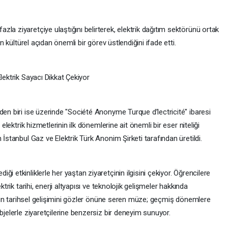
la ziyaretçiye ulaştığını belirterek, elektrik dağıtım sektörünü ortak
ın kültürel açıdan önemli bir görev üstlendiğini ifade etti.
lektrik Sayacı Dikkat Çekiyor
den biri ise üzerinde "Société Anonyme Turque d’lectricité" ibaresi
 elektrik hizmetlerinin ilk dönemlerine ait önemli bir eser niteliği
 İstanbul Gaz ve Elektrik Türk Anonim Şirketi tarafından üretildi.
i etkinliklerle her yaştan ziyaretçinin ilgisini çekiyor. Öğrencilere
ktrik tarihi, enerji altyapısı ve teknolojik gelişmeler hakkında
ısının tarihsel gelişimini gözler önüne seren müze; geçmiş dönemlere
bjelerle ziyaretçilerine benzersiz bir deneyim sunuyor.