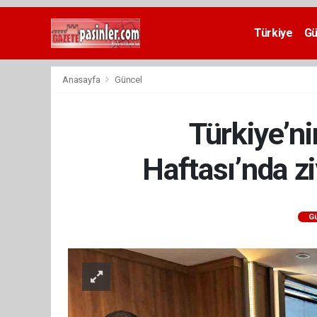
Deneme
Bonusu
Türkiye
G
Veren
Siteler
deneme
Anasayfa
Güncel
bonusu
veren
siteler
Türkiye’ni
2024
bonus
veren
Haftası’nda zi
siteler
Yeni
Bonus
Veren
G
Siteler