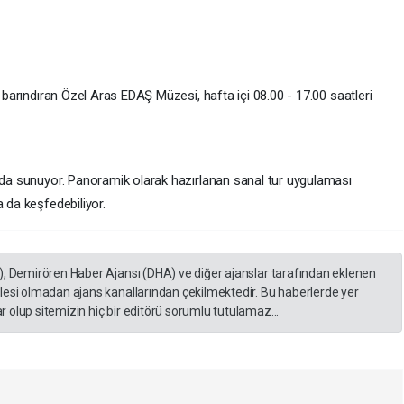
e barındıran Özel Aras EDAŞ Müzesi, hafta içi 08.00 - 17.00 saatleri
ı da sunuyor. Panoramik olarak hazırlanan sanal tur uygulaması
 da keşfedebiliyor.
), Demirören Haber Ajansı (DHA) ve diğer ajanslar tarafından eklenen
lesi olmadan ajans kanallarından çekilmektedir. Bu haberlerde yer
 olup sitemizin hiç bir editörü sorumlu tutulamaz...