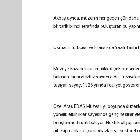
Akbaş ayrıca, müzenin her geçen gün daha faz
bir tarih bilinci etrafında buluşturan bu yapın
Osmanlı Türkçesi ve Fransızca Yazılı Tarihi E
Müzeye kazandırılan en dikkat çekici eserler
bulunan tarihi elektrik sayacı oldu. Türkiye’de
taşıyan sayaç, 1925 yılında faaliyet gösteren
Özel Aras EDAŞ Müzesi, yıl boyunca düzenlediğ
yönelik etkinlikler sayesinde genç nesiller ele
bilinçlenme fırsatı buluyor. Elektrik altyap
ait ekipmanlar, ölçüm cihazları ve sektörel o