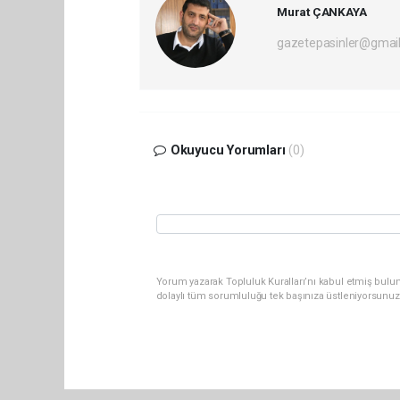
Murat ÇANKAYA
gazetepasinler@gmai
Okuyucu Yorumları
(0)
Yorum yazarak Topluluk Kuralları’nı kabul etmiş bulu
dolaylı tüm sorumluluğu tek başınıza üstleniyorsunuz