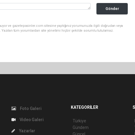
Gönder
nuyor ve gazetepasinler.com sitesine yaptığınız yorumunuzla ilgili doğrudan veya
. Yazılan tüm yorumlardan site yönetimi hiçbir şekilde sorumlu tutulamaz.
KATEGORİLER
S
Foto Galeri
Video Galeri
Türkiye
Gündem
Yazarlar
Güncel