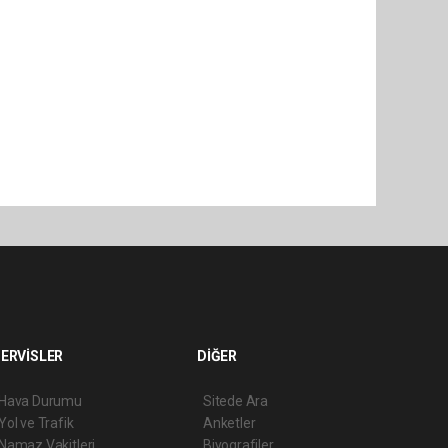
ERVİSLER
DİĞER
Hava Durumu
Sitede Ara
Yol ve Trafik
Anketler
Namaz Vakitleri
Biyografiler