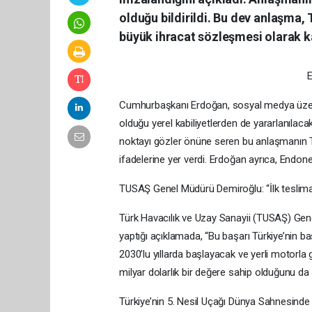
olduğu bildirildi. Bu dev anlaşma,
büyük ihracat sözleşmesi olarak ka
E
Cumhurbaşkanı Erdoğan, sosyal medya üzeri
olduğu yerel kabiliyetlerden de yararlanılaca
noktayı gözler önüne seren bu anlaşmanın T
ifadelerine yer verdi. Erdoğan ayrıca, Endo
TUSAŞ Genel Müdürü Demiroğlu: “İlk teslimat
Türk Havacılık ve Uzay Sanayii (TUSAŞ) G
yaptığı açıklamada, “Bu başarı Türkiye’nin ba
2030’lu yıllarda başlayacak ve yerli motorla 
milyar dolarlık bir değere sahip olduğunu da 
Türkiye’nin 5. Nesil Uçağı Dünya Sahnesinde