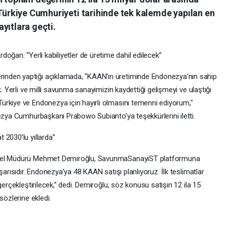
 Türkiye Cumhuriyeti tarihinde tek kalemde yapılan en
yıtlara geçti.
rdoğan: “Yerli kabiliyetler de üretime dahil edilecek”
nden yaptığı açıklamada, "KAAN'ın üretiminde Endonezya'nın sahip
k. Yerli ve milli savunma sanayimizin kaydettiği gelişmeyi ve ulaştığı
ürkiye ve Endonezya için hayırlı olmasını temenni ediyorum,"
nezya Cumhurbaşkanı Prabowo Subianto’ya teşekkürlerini iletti.
 2030’lu yıllarda”
enel Müdürü Mehmet Demiroğlu, SavunmaSanayiST platformuna
şarısıdır. Endonezya’ya 48 KAAN satışı planlıyoruz. İlk teslimatlar
gerçekleştirilecek,” dedi. Demiroğlu, söz konusu satışın 12 ila 15
sözlerine ekledi.