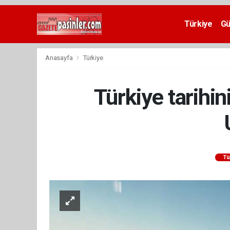
Deneme
Bonusu
Türkiye
G
Veren
Siteler
deneme
Anasayfa
Türkiye
bonusu
veren
siteler
Türkiye tarihi
2024
bonus
veren
siteler
Yeni
Bonus
Veren
Tü
Siteler