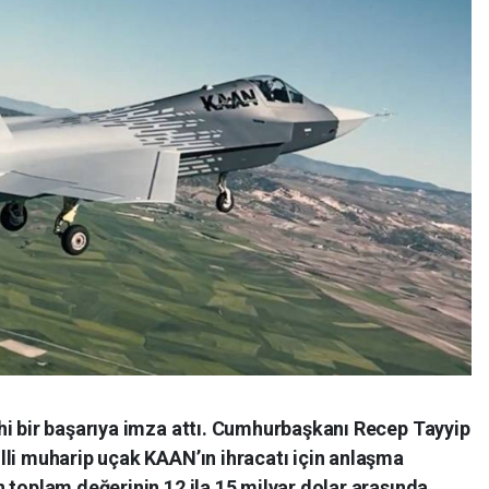
hi bir başarıya imza attı. Cumhurbaşkanı Recep Tayyip
lli muharip uçak KAAN’ın ihracatı için anlaşma
 toplam değerinin 12 ila 15 milyar dolar arasında