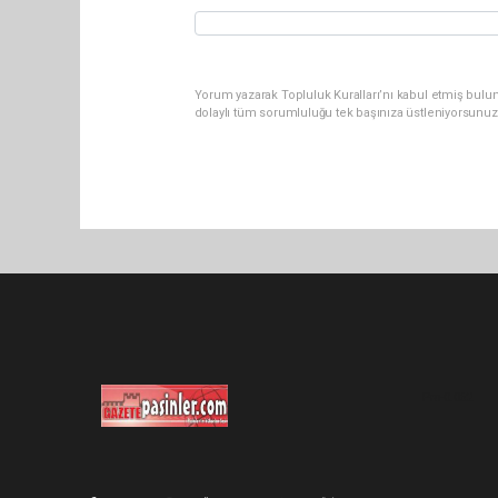
Yorum yazarak Topluluk Kuralları’nı kabul etmiş bulu
dolaylı tüm sorumluluğu tek başınıza üstleniyorsunuz
Pro-0.062