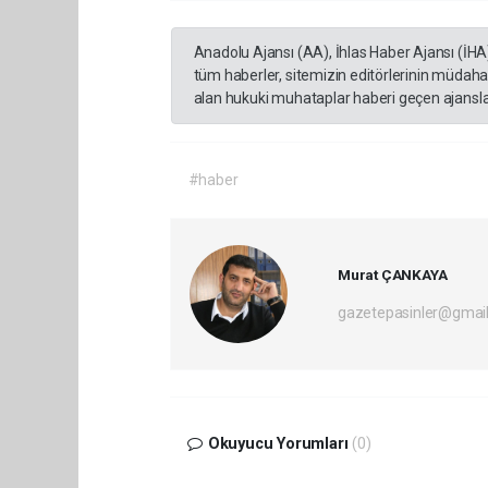
Anadolu Ajansı (AA), İhlas Haber Ajansı (İHA
tüm haberler, sitemizin editörlerinin müdaha
alan hukuki muhataplar haberi geçen ajanslar
#haber
Murat ÇANKAYA
gazetepasinler@gmai
Okuyucu Yorumları
(0)