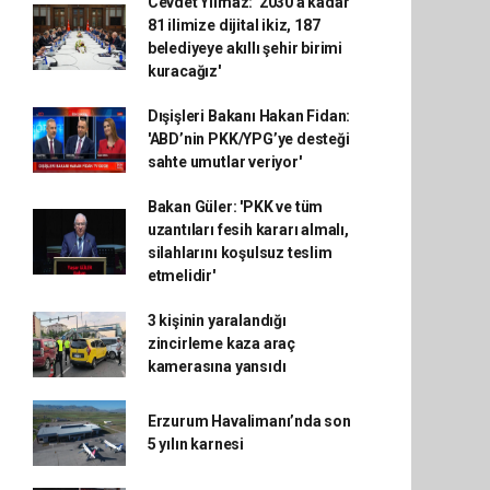
Cevdet Yılmaz: '2030'a kadar
81 ilimize dijital ikiz, 187
belediyeye akıllı şehir birimi
kuracağız'
Dışişleri Bakanı Hakan Fidan:
'ABD’nin PKK/YPG’ye desteği
sahte umutlar veriyor'
Bakan Güler: 'PKK ve tüm
uzantıları fesih kararı almalı,
silahlarını koşulsuz teslim
etmelidir'
3 kişinin yaralandığı
zincirleme kaza araç
kamerasına yansıdı
Erzurum Havalimanı’nda son
5 yılın karnesi