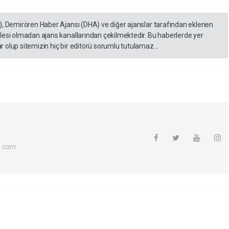
), Demirören Haber Ajansı (DHA) ve diğer ajanslar tarafından eklenen
lesi olmadan ajans kanallarından çekilmektedir. Bu haberlerde yer
 olup sitemizin hiç bir editörü sorumlu tutulamaz...
l.com