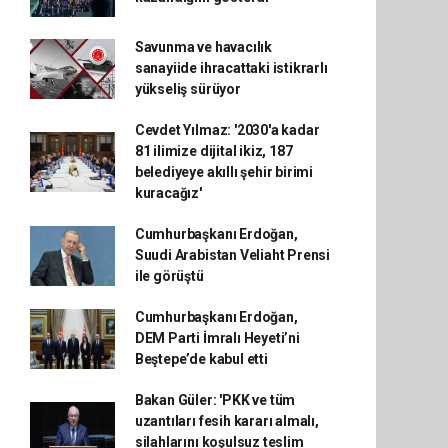
Savunma ve havacılık
sanayiide ihracattaki istikrarlı
yükseliş sürüyor
Cevdet Yılmaz: '2030'a kadar
81 ilimize dijital ikiz, 187
belediyeye akıllı şehir birimi
kuracağız'
Cumhurbaşkanı Erdoğan,
Suudi Arabistan Veliaht Prensi
ile görüştü
Cumhurbaşkanı Erdoğan,
DEM Parti İmralı Heyeti’ni
Beştepe’de kabul etti
Bakan Güler: 'PKK ve tüm
uzantıları fesih kararı almalı,
silahlarını koşulsuz teslim