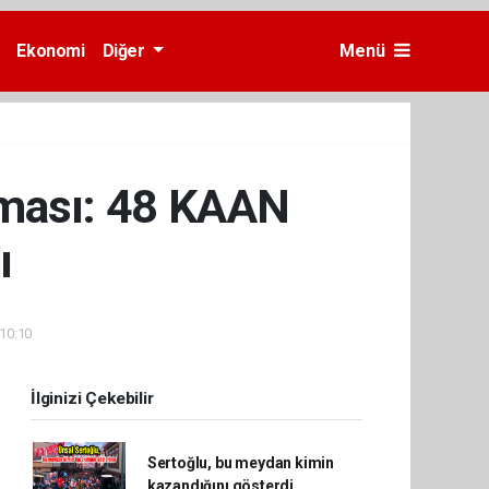
Ekonomi
Diğer
Menü
aşması: 48 KAAN
ı
 10:10
İlginizi Çekebilir
Sertoğlu, bu meydan kimin
kazandığını gösterdi