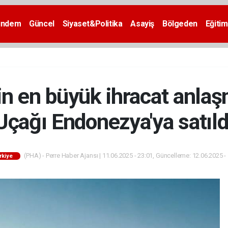
ündem
Güncel
Siyaset&Politika
Asayiş
Bölgeden
Eğitim
nin en büyük ihracat anl
Uçağı Endonezya'ya satıld
(PHA) - Perre Haber Ajansı | 11.06.2025 - 23:01, Güncelleme: 12.06.2025 -
rkiye