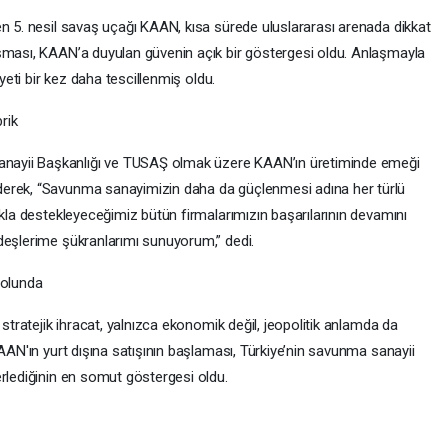
en 5. nesil savaş uçağı KAAN, kısa sürede uluslararası arenada dikkat
aşması, KAAN’a duyulan güvenin açık bir göstergesi oldu. Anlaşmayla
iyeti bir kez daha tescillenmiş oldu.
rik
ayii Başkanlığı ve TUSAŞ olmak üzere KAAN’ın üretiminde emeği
derek, “Savunma sanayimizin daha da güçlenmesi adına her türlü
ıkla destekleyeceğimiz bütün firmalarımızın başarılarının devamını
deşlerime şükranlarımı sunuyorum,” dedi.
olunda
 stratejik ihracat, yalnızca ekonomik değil, jeopolitik anlamda da
KAAN'ın yurt dışına satışının başlaması, Türkiye’nin savunma sanayii
erlediğinin en somut göstergesi oldu.