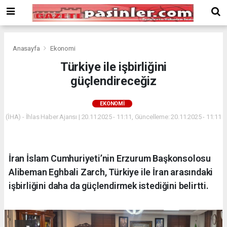
Deneme
Bonusu
Veren
Siteler
deneme
Anasayfa
Ekonomi
bonusu
Türkiye ile işbirliğini
veren
güçlendireceğiz
siteler
2024
bonus
EKONOMI
veren
(İHA) - İhlas Haber Ajansı | 20.11.2025 - 11:11, Güncelleme: 20.11.2025 - 11:11
siteler
Yeni
Bonus
Veren
İran İslam Cumhuriyeti’nin Erzurum Başkonsolosu
Siteler
Alibeman Eghbali Zarch, Türkiye ile İran arasındaki
işbirliğini daha da güçlendirmek istediğini belirtti.