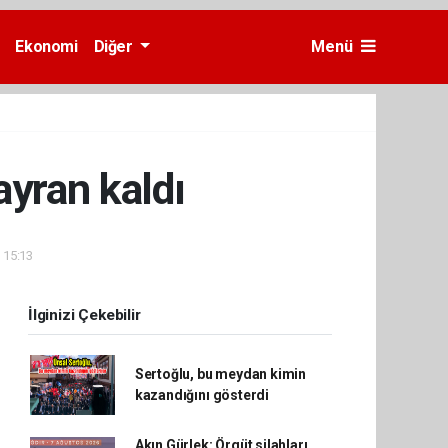
Ekonomi
Diğer
Menü
ayran kaldı
- 15:13
İlginizi Çekebilir
Sertoğlu, bu meydan kimin
kazandığını gösterdi
Akın Gürlek: Örgüt silahları