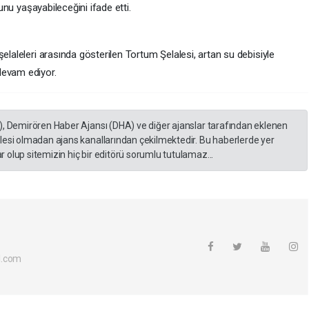
runu yaşayabileceğini ifade etti.
elaleleri arasında gösterilen Tortum Şelalesi, artan su debisiyle
devam ediyor.
), Demirören Haber Ajansı (DHA) ve diğer ajanslar tarafından eklenen
lesi olmadan ajans kanallarından çekilmektedir. Bu haberlerde yer
 olup sitemizin hiç bir editörü sorumlu tutulamaz...
l.com