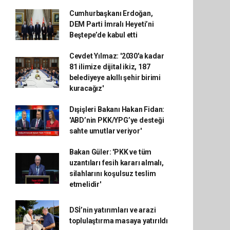
Cumhurbaşkanı Erdoğan,
DEM Parti İmralı Heyeti’ni
Beştepe’de kabul etti
Cevdet Yılmaz: '2030'a kadar
81 ilimize dijital ikiz, 187
belediyeye akıllı şehir birimi
kuracağız'
Dışişleri Bakanı Hakan Fidan:
'ABD’nin PKK/YPG’ye desteği
sahte umutlar veriyor'
Bakan Güler: 'PKK ve tüm
uzantıları fesih kararı almalı,
silahlarını koşulsuz teslim
etmelidir'
DSİ’nin yatırımları ve arazi
toplulaştırma masaya yatırıldı