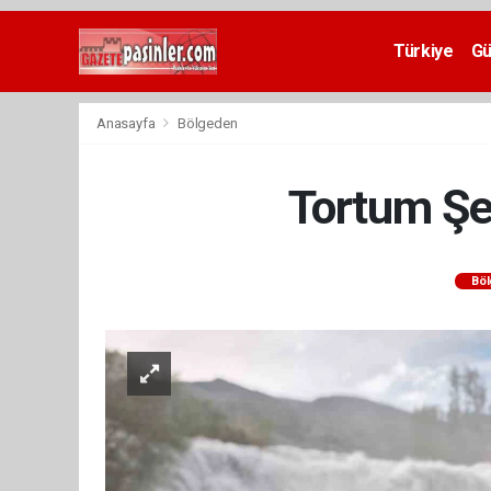
Deneme
Bonusu
Türkiye
G
Veren
Siteler
deneme
Anasayfa
Bölgeden
bonusu
veren
siteler
Tortum Şel
2024
bonus
veren
siteler
Bö
Yeni
Bonus
Veren
Siteler