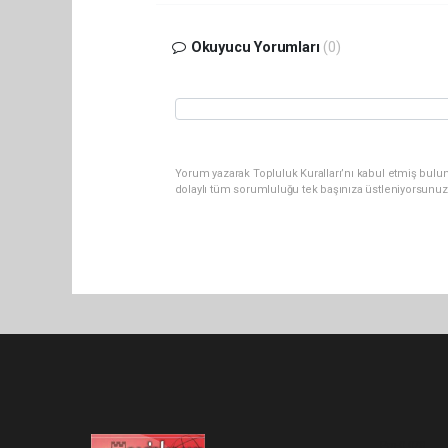
Okuyucu Yorumları
(0)
Yorum yazarak Topluluk Kuralları’nı kabul etmiş bulu
dolaylı tüm sorumluluğu tek başınıza üstleniyorsunuz
Pro-0.078