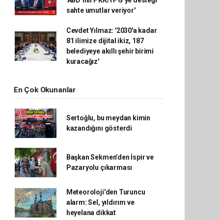
'ABD’nin PKK/YPG’ye desteği
sahte umutlar veriyor'
Cevdet Yılmaz: '2030'a kadar
81 ilimize dijital ikiz, 187
belediyeye akıllı şehir birimi
kuracağız'
En Çok Okunanlar
Sertoğlu, bu meydan kimin
kazandığını gösterdi
Başkan Sekmen’den İspir ve
Pazaryolu çıkarması
Meteoroloji’den Turuncu
alarm: Sel, yıldırım ve
heyelana dikkat