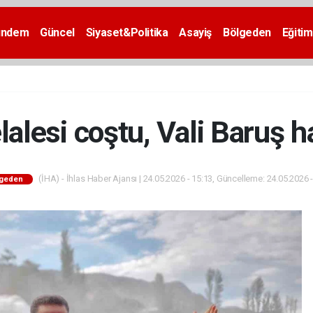
ündem
Güncel
Siyaset&Politika
Asayiş
Bölgeden
Eğitim
alesi coştu, Vali Baruş h
(İHA) - İhlas Haber Ajansı | 24.05.2026 - 15:13, Güncelleme: 24.05.2026 
lgeden