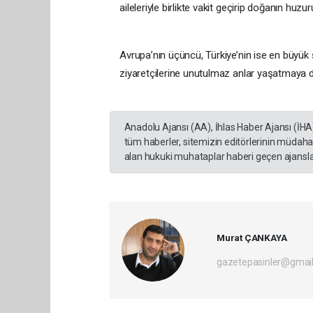
aileleriyle birlikte vakit geçirip doğanın huzu
Avrupa’nın üçüncü, Türkiye’nin ise en büyük ş
ziyaretçilerine unutulmaz anlar yaşatmaya 
Anadolu Ajansı (AA), İhlas Haber Ajansı (İHA
tüm haberler, sitemizin editörlerinin müdaha
alan hukuki muhataplar haberi geçen ajanslar
Murat ÇANKAYA
gazetepasinler@gmai