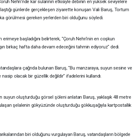
oruh Nehri’nde kar sularının etkisiyle debinin en yüksek seviyelere
laştığı günlerde gerçekleşen ziyarette konuşan Vali Baruş, Tortum
aka görülmesi gereken yerlerden biri olduğunu söyledi.
ın erimeye başladığını belirterek, "Çoruh Nehri’nin en coşkun
ışın birkaç hafta daha devam edeceğini tahmin ediyoruz" dedi.
atandaşlara çağrıda bulunan Baruş, "Bu manzaraya, suyun sesine ve
ip olacak bir güzellik değildir" ifadelerini kullandı.
n suyun oluşturduğu görsel şöleni anlatan Baruş, yaklaşık 48 metre
ulaşan şelalenin gökyüzünde oluşturduğu gökkuşağıyla kartpostallık
arikalarından biri olduğunu vurgulayan Baruş, vatandaşların bölgede