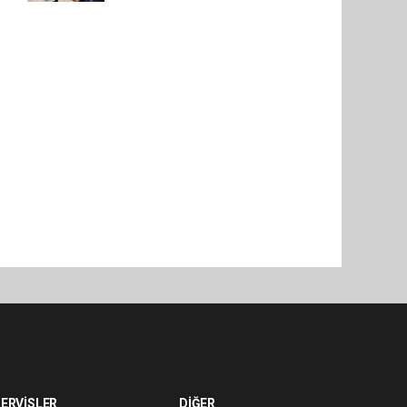
ERVİSLER
DİĞER