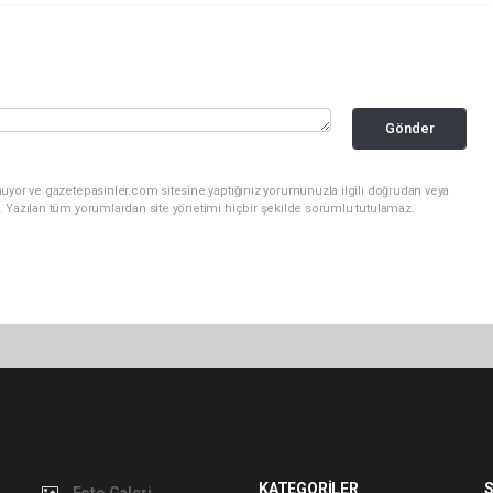
Gönder
nuyor ve gazetepasinler.com sitesine yaptığınız yorumunuzla ilgili doğrudan veya
. Yazılan tüm yorumlardan site yönetimi hiçbir şekilde sorumlu tutulamaz.
KATEGORİLER
S