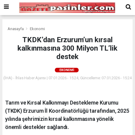
Deneme
Bonusu
Veren
Siteler
deneme
Anasayfa
Ekonomi
bonusu
TKDK’dan Erzurum’un kırsal
veren
kalkınmasına 300 Milyon TL’lik
siteler
2024
destek
bonus
veren
EKONOMI
siteler
(İHA) - İhlas Haber Ajansı | 07.01.2026 - 15:24, Güncelleme: 07.01.2026 - 15:24
Yeni
Bonus
Veren
Siteler
Tarım ve Kırsal Kalkınmayı Destekleme Kurumu
(TKDK) Erzurum İl Koordinatörlüğü tarafından, 2025
yılında şehrimizin kırsal kalkınmasına yönelik
önemli destekler sağlandı.