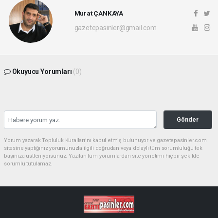
Murat ÇANKAYA
gazetepasinler@gmail.com
Okuyucu Yorumları
(0)
Gönder
Yorum yazarak Topluluk Kuralları’nı kabul etmiş bulunuyor ve gazetepasinler.com
sitesine yaptığınız yorumunuzla ilgili doğrudan veya dolaylı tüm sorumluluğu tek
başınıza üstleniyorsunuz. Yazılan tüm yorumlardan site yönetimi hiçbir şekilde
sorumlu tutulamaz.