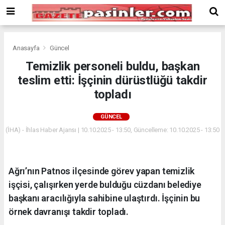
Deneme
Bonusu
Veren
Siteler
deneme
Anasayfa
Güncel
bonusu
Temizlik personeli buldu, başkan
veren
teslim etti: İşçinin dürüstlüğü takdir
siteler
2024
topladı
bonus
veren
GÜNCEL
siteler
(İHA) - İhlas Haber Ajansı | 10.10.2025 - 13:50, Güncelleme: 10.10.2025 - 13:50
Yeni
Bonus
Veren
Siteler
Ağrı’nın Patnos ilçesinde görev yapan temizlik
işçisi, çalışırken yerde bulduğu cüzdanı belediye
başkanı aracılığıyla sahibine ulaştırdı. İşçinin bu
örnek davranışı takdir topladı.