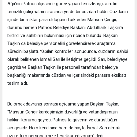
Ağrı’nın Patnos ilçesinde görev yapan temizlik işçisi, rutin
temizlik çalışmaları sırasında yerde bir cüzdan buldu. Cüzdanın
içinde bir miktar para olduğunu fark eden Mahsun Çengir,
durumu hemen Patnos Belediye Başkanı Abdulhalık Taşkın’a
bildirdi ve sahibinin bulunması için ricada bulundu. Başkan
Taşkın da belediye personelini görevlendirerek araştırma
sürecini başlattı. Yapılan kontroller sonucunda, cüzdanın sahibi
olarak belirlenen İsmail Sarı ile iletişime geçildi. Sarı, belediyeye
çağrıldı ve Başkan Taşkın ile personeli tarafından belediye
başkanlığı makamında cüzdan ve içerisindeki parasını eksiksiz
teslim aldı.
Bu örnek davranış sonrası açıklama yapan Başkan Taşkın,
"Mahsun Çengir kardeşimizin duyarlılığı ve vatandaşımızın
hakkını koruma gayreti, Patnos’ta güvenin ve dürüstlüğün
simgesidir. Hem kendisine hem de başta İsmail Sarı olmak
üzere tüm personelimize teşekkür ediyorum" dedi.