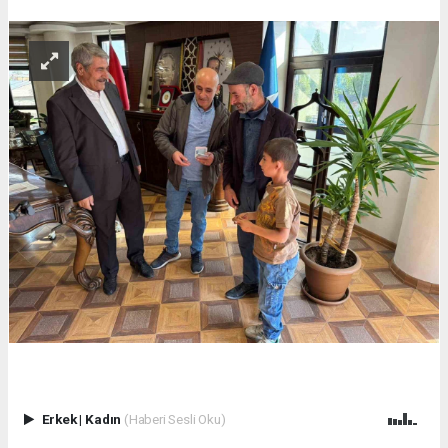
Erkek
|
Kadın
(Haberi Sesli Oku)