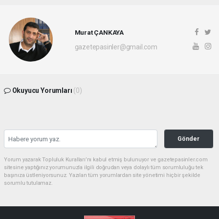
Murat ÇANKAYA
gazetepasinler@gmail.com
Okuyucu Yorumları
(0)
Gönder
Yorum yazarak Topluluk Kuralları’nı kabul etmiş bulunuyor ve gazetepasinler.com
sitesine yaptığınız yorumunuzla ilgili doğrudan veya dolaylı tüm sorumluluğu tek
başınıza üstleniyorsunuz. Yazılan tüm yorumlardan site yönetimi hiçbir şekilde
sorumlu tutulamaz.