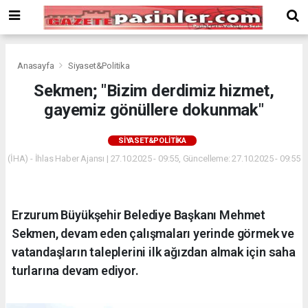
Deneme
Bonusu
Veren
Siteler
deneme
Anasayfa
Siyaset&Politika
bonusu
Sekmen; "Bizim derdimiz hizmet,
veren
gayemiz gönüllere dokunmak"
siteler
2024
bonus
SIYASET&POLITIKA
veren
(İHA) - İhlas Haber Ajansı | 27.10.2025 - 09:55, Güncelleme: 27.10.2025 - 09:55
siteler
Yeni
Bonus
Veren
Erzurum Büyükşehir Belediye Başkanı Mehmet
Siteler
Sekmen, devam eden çalışmaları yerinde görmek ve
vatandaşların taleplerini ilk ağızdan almak için saha
turlarına devam ediyor.