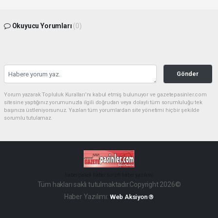
Okuyucu Yorumları
(0)
Gönder
Yorum yazarak Topluluk Kuralları’nı kabul etmiş bulunuyor ve gazetepasinler.com
sitesine yaptığınız yorumunuzla ilgili doğrudan veya dolaylı tüm sorumluluğu tek
başınıza üstleniyorsunuz. Yazılan tüm yorumlardan site yönetimi hiçbir şekilde
sorumlu tutulamaz.
haber paketi
haber scripti
haber yazılımı
Tüm hakları saklı tutulmaktadır.Copyright 2026©
Haber Yazılımı:
Web Aksiyon ®