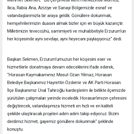
Mehmet Sekmen, " Bu çerçevede kent merkezinde Mumcu,
Ilıca, Rabia Ana, Aziziye ve Sanayi Bölgemizde esnaf ve
vatandaşlarımızla bir araya geldik. Gönüllere dokunmak,
hemşehrilerimizin duasını almak bizler için en büyük kazançtır.
Milletimizin teveccühü, samimiyeti ve muhabbetiyle Erzurum’un
her köşesinde aynı sevdayı, aynı heyecanı paylaşıyoruz" dedi.
Başkan Sekmen, Erzurum’umuzun her köşesini eser ve
hizmetlerle donatmaya devam edeceklerini ifade ederek,
"Horasan Kaymakamımız Mesut Ozan Yılmaz, Horasan
Belediye Başkanımız Hayrettin Özdemir ve AK Parti Horasan
İlçe Başkanımız Ünal Tahiroğlu kardeşlerim ile birlikte ilçemizde
yürütülen çalışmaları yerinde inceledik. Horasan’ımızın çehresini
değiştirecek, vatandaşımıza hizmeti en hızlı ve en kaliteli
şekilde ulaştıracak projeleri adım adım takip ediyoruz. Bizim
derdimiz hizmet, gayemiz gönüllere dokunmak" şeklinde
konuştu.