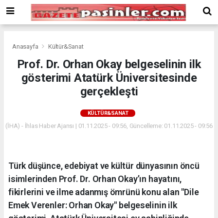
Deneme
Bonusu
Veren
Siteler
deneme
Anasayfa
Kültür&Sanat
bonusu
Prof. Dr. Orhan Okay belgeselinin ilk
veren
gösterimi Atatürk Üniversitesinde
siteler
2024
gerçekleşti
bonus
veren
KÜLTÜR&SANAT
siteler
(İHA) - İhlas Haber Ajansı | 01.11.2025 - 09:56, Güncelleme: 01.11.2025 - 09:56
Yeni
Bonus
Veren
Siteler
Türk düşünce, edebiyat ve kültür dünyasının öncü
isimlerinden Prof. Dr. Orhan Okay’ın hayatını,
fikirlerini ve ilme adanmış ömrünü konu alan "Dile
Emek Verenler: Orhan Okay" belgeselinin ilk