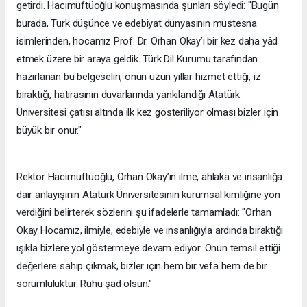
getirdi. Hacımüftüoğlu konuşmasında şunları söyledi: "Bugün
burada, Türk düşünce ve edebiyat dünyasının müstesna
isimlerinden, hocamız Prof. Dr. Orhan Okay’ı bir kez daha yâd
etmek üzere bir araya geldik. Türk Dil Kurumu tarafından
hazırlanan bu belgeselin, onun uzun yıllar hizmet ettiği, iz
bıraktığı, hatırasının duvarlarında yankılandığı Atatürk
Üniversitesi çatısı altında ilk kez gösteriliyor olması bizler için
büyük bir onur."
Rektör Hacımüftüoğlu, Orhan Okay’ın ilme, ahlaka ve insanlığa
dair anlayışının Atatürk Üniversitesinin kurumsal kimliğine yön
verdiğini belirterek sözlerini şu ifadelerle tamamladı: "Orhan
Okay Hocamız, ilmiyle, edebiyle ve insanlığıyla ardında bıraktığı
ışıkla bizlere yol göstermeye devam ediyor. Onun temsil ettiği
değerlere sahip çıkmak, bizler için hem bir vefa hem de bir
sorumluluktur. Ruhu şad olsun."