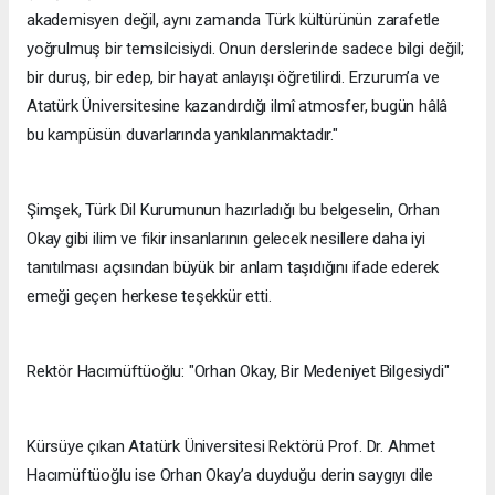
akademisyen değil, aynı zamanda Türk kültürünün zarafetle
yoğrulmuş bir temsilcisiydi. Onun derslerinde sadece bilgi değil;
bir duruş, bir edep, bir hayat anlayışı öğretilirdi. Erzurum’a ve
Atatürk Üniversitesine kazandırdığı ilmî atmosfer, bugün hâlâ
bu kampüsün duvarlarında yankılanmaktadır."
Şimşek, Türk Dil Kurumunun hazırladığı bu belgeselin, Orhan
Okay gibi ilim ve fikir insanlarının gelecek nesillere daha iyi
tanıtılması açısından büyük bir anlam taşıdığını ifade ederek
emeği geçen herkese teşekkür etti.
Rektör Hacımüftüoğlu: "Orhan Okay, Bir Medeniyet Bilgesiydi"
Kürsüye çıkan Atatürk Üniversitesi Rektörü Prof. Dr. Ahmet
Hacımüftüoğlu ise Orhan Okay’a duyduğu derin saygıyı dile