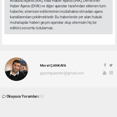
Anadolu Ajansı (AA), İhlas Haber Ajansı (İHA), Demirören
Haber Ajansı (DHA) ve diğer ajanslar tarafından eklenen tüm
haberler, sitemizin editörlerinin müdahalesi olmadan ajans
kanallarından çekilmektedir. Bu haberlerde yer alan hukuki
muhataplar haberi geçen ajanslar olup sitemizin hiç bir
editörü sorumlu tutulamaz...
Murat ÇANKAYA
gazetepasinler@gmail.com
Okuyucu Yorumları
(0)