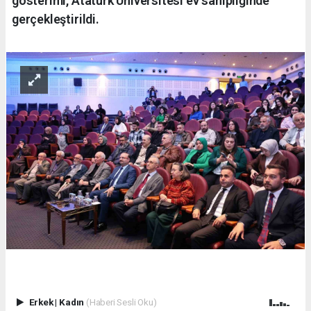
gösterimi, Atatürk Üniversitesi ev sahipliğinde
gerçekleştirildi.
Erkek
|
Kadın
(Haberi Sesli Oku)