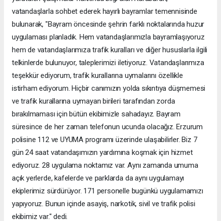
vatandaşlarla sohbet ederek hayırlı bayramlar temennisinde
bulunarak, "Bayram öncesinde şehrin farklı noktalarında huzur
uygulaması planladık. Hem vatandaşlarımızla bayramlaşıyoruz
hem de vatandaşlarımıza trafik kuralları ve diğer hususlarla ilgili
telkinlerde bulunuyor, taleplerimizi iletiyoruz. Vatandaşlarımıza
teşekkür ediyorum, trafik kurallarına uymalarını özellikle
istirham ediyorum. Hiçbir canımızın yolda sıkıntıya düşmemesi
ve trafik kurallarına uymayan birileri tarafından zorda
bırakılmaması için bütün ekibimizle sahadayız. Bayram
süresince de her zaman telefonun ucunda olacağız. Erzurum
polisine 112 ve UYUMA programı üzerinde ulaşabilirler. Biz 7
gün 24 saat vatandaşımızın yardımına koşmak için hizmet
ediyoruz. 28 uygulama noktamız var. Aynı zamanda umuma
açık yerlerde, kafelerde ve parklarda da aynı uygulamayı
ekiplerimiz sürdürüyor. 171 personelle bugünkü uygulamamızı
yapıyoruz. Bunun içinde asayiş, narkotik, sivil ve trafik polisi
ekibimiz var." dedi.