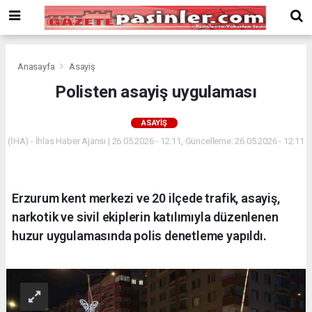
Deneme
Bonusu
Veren
Siteler
deneme
Anasayfa
Asayiş
bonusu
Polisten asayiş uygulaması
veren
siteler
ASAYIŞ
2024
bonus
(İHA) - İhlas Haber Ajansı | 26.05.2026 - 12:11, Güncelleme: 26.05.2026 - 12:11
veren
siteler
Yeni
Erzurum kent merkezi ve 20 ilçede trafik, asayiş,
Bonus
Veren
narkotik ve sivil ekiplerin katılımıyla düzenlenen
Siteler
huzur uygulamasında polis denetleme yapıldı.