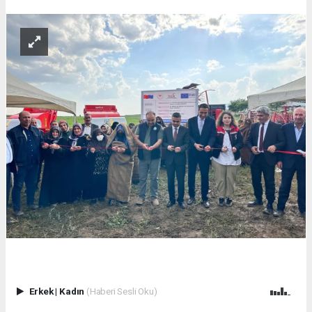
Erkek
|
Kadın
(Haberi Sesli Oku)