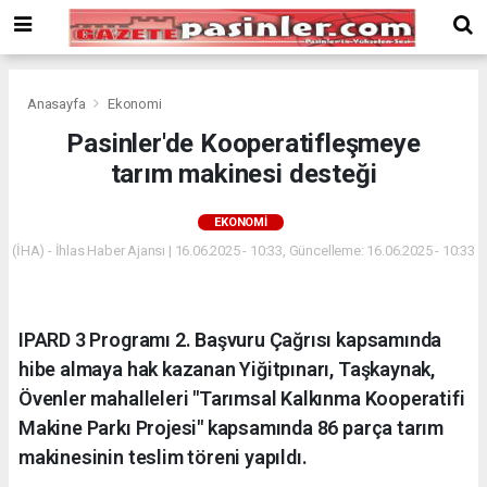
Deneme
Bonusu
Veren
Siteler
deneme
Anasayfa
Ekonomi
bonusu
Pasinler'de Kooperatifleşmeye
veren
tarım makinesi desteği
siteler
2024
bonus
EKONOMI
veren
(İHA) - İhlas Haber Ajansı | 16.06.2025 - 10:33, Güncelleme: 16.06.2025 - 10:33
siteler
Yeni
Bonus
Veren
IPARD 3 Programı 2. Başvuru Çağrısı kapsamında
Siteler
hibe almaya hak kazanan Yiğitpınarı, Taşkaynak,
Övenler mahalleleri "Tarımsal Kalkınma Kooperatifi
Makine Parkı Projesi" kapsamında 86 parça tarım
makinesinin teslim töreni yapıldı.