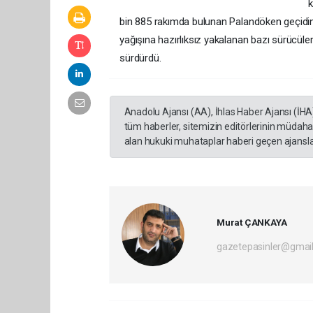
k
bin 885 rakımda bulunan Palandöken geçidinde 
yağışına hazırlıksız yakalanan bazı sürücüler
sürdürdü.
Anadolu Ajansı (AA), İhlas Haber Ajansı (İHA
tüm haberler, sitemizin editörlerinin müdaha
alan hukuki muhataplar haberi geçen ajanslar
Murat ÇANKAYA
gazetepasinler@gmai