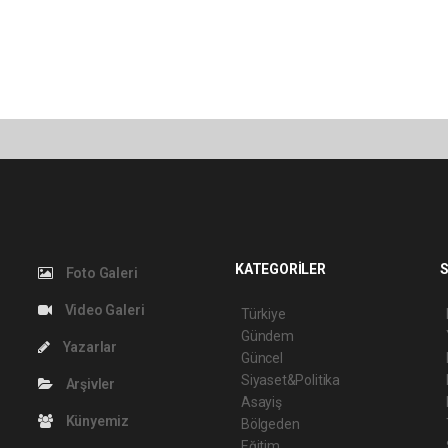
KATEGORİLER
S
Foto Galeri
Video Galeri
Türkiye
Gündem
Yazarlar
Güncel
Siyaset&Politika
Arşivler
Asayiş
Künyemiz
Bölgeden
Eğitim