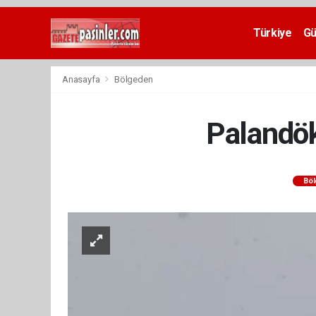
Deneme
Bonusu
Türkiye
G
Veren
Siteler
deneme
Anasayfa
Bölgeden
bonusu
veren
siteler
Palandöke
2024
bonus
veren
siteler
Bö
Yeni
Bonus
Veren
Siteler