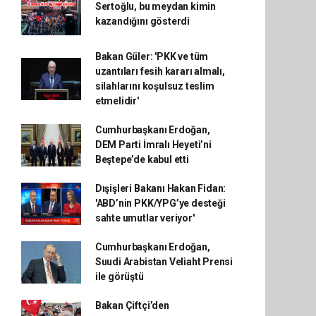
Sertoğlu, bu meydan kimin
kazandığını gösterdi
Bakan Güler: 'PKK ve tüm
uzantıları fesih kararı almalı,
silahlarını koşulsuz teslim
etmelidir'
Cumhurbaşkanı Erdoğan,
DEM Parti İmralı Heyeti’ni
Beştepe’de kabul etti
Dışişleri Bakanı Hakan Fidan:
'ABD’nin PKK/YPG’ye desteği
sahte umutlar veriyor'
Cumhurbaşkanı Erdoğan,
Suudi Arabistan Veliaht Prensi
ile görüştü
Bakan Çiftçi’den