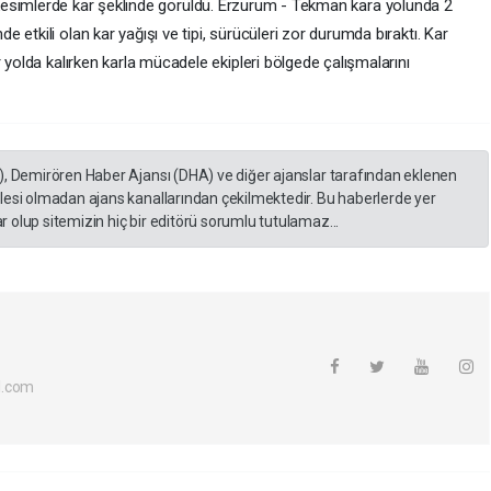
esimlerde kar şeklinde görüldü. Erzurum - Tekman kara yolunda 2
etkili olan kar yağışı ve tipi, sürücüleri zor durumda bıraktı. Kar
 yolda kalırken karla mücadele ekipleri bölgede çalışmalarını
), Demirören Haber Ajansı (DHA) ve diğer ajanslar tarafından eklenen
lesi olmadan ajans kanallarından çekilmektedir. Bu haberlerde yer
 olup sitemizin hiç bir editörü sorumlu tutulamaz...
l.com