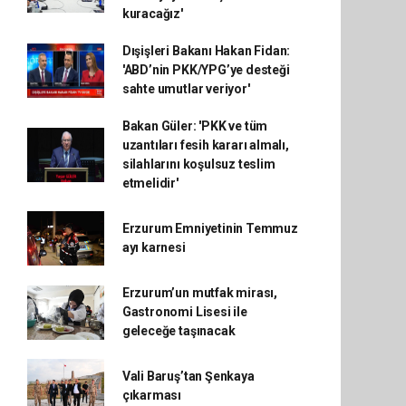
kuracağız'
Dışişleri Bakanı Hakan Fidan:
'ABD’nin PKK/YPG’ye desteği
sahte umutlar veriyor'
Bakan Güler: 'PKK ve tüm
uzantıları fesih kararı almalı,
silahlarını koşulsuz teslim
etmelidir'
Erzurum Emniyetinin Temmuz
ayı karnesi
Erzurum’un mutfak mirası,
Gastronomi Lisesi ile
geleceğe taşınacak
Vali Baruş’tan Şenkaya
çıkarması