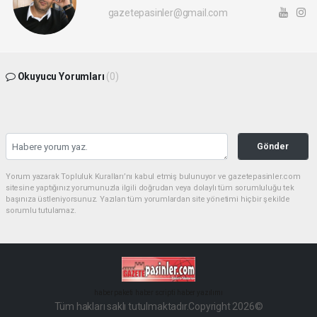
gazetepasinler@gmail.com
Okuyucu Yorumları
(0)
Gönder
Yorum yazarak Topluluk Kuralları’nı kabul etmiş bulunuyor ve gazetepasinler.com
sitesine yaptığınız yorumunuzla ilgili doğrudan veya dolaylı tüm sorumluluğu tek
başınıza üstleniyorsunuz. Yazılan tüm yorumlardan site yönetimi hiçbir şekilde
sorumlu tutulamaz.
haber paketi
haber scripti
haber yazılımı
Tüm hakları saklı tutulmaktadır.Copyright 2026©