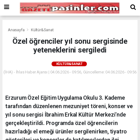
Deneme
Bonusu
Veren
Siteler
deneme
Anasayfa
Kültür&Sanat
bonusu
Özel öğrenciler yıl sonu sergisinde
veren
yeteneklerini sergiledi
siteler
2024
bonus
KÜLTÜR&SANAT
veren
(İHA) - İhlas Haber Ajansı | 04.06.2026 - 09:56, Güncelleme: 04.06.2026 - 09:56
siteler
Yeni
Bonus
Veren
Erzurum Özel Eğitim Uygulama Okulu 3. Kademe
Siteler
tarafından düzenlenen mezuniyet töreni, konser ve
yıl sonu sergisi İbrahim Erkal Kültür Merkezi’nde
gerçekleştirildi. Programda özel öğrencilerin
hazırladığı el emeği ürünler sergilenirken, tiyatro
gösterileri ve konserler de katılımcılardan ilgi