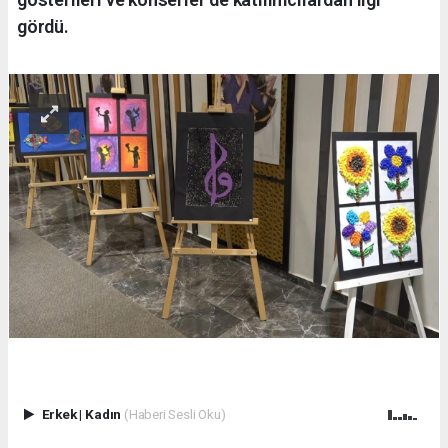
gördü.
Erkek
|
Kadın
(Haberi Sesli Oku)