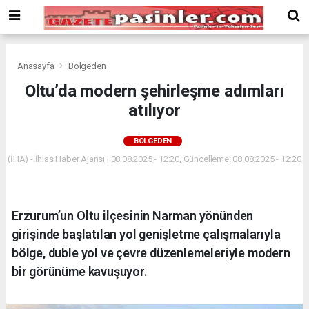
Deneme
Bonusu
Veren
Siteler
deneme
Anasayfa
Bölgeden
bonusu
Oltu’da modern şehirleşme adımları
veren
atılıyor
siteler
2024
bonus
BÖLGEDEN
veren
(İHA) - İhlas Haber Ajansı | 08.08.2025 - 12:20, Güncelleme: 08.08.2025 - 12:20
siteler
Yeni
Bonus
Veren
Erzurum’un Oltu ilçesinin Narman yönünden
Siteler
girişinde başlatılan yol genişletme çalışmalarıyla
bölge, duble yol ve çevre düzenlemeleriyle modern
bir görünüme kavuşuyor.