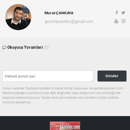
Murat ÇANKAYA
gazetepasinler@gmail.com
Okuyucu Yorumları
(0)
Gönder
Yorum yazarak Topluluk Kuralları’nı kabul etmiş bulunuyor ve gazetepasinler.com
sitesine yaptığınız yorumunuzla ilgili doğrudan veya dolaylı tüm sorumluluğu tek
başınıza üstleniyorsunuz. Yazılan tüm yorumlardan site yönetimi hiçbir şekilde
sorumlu tutulamaz.