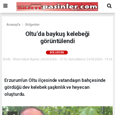
Deneme
Bonusu
Veren
Siteler
deneme
Anasayfa
Bölgeden
bonusu
Oltu’da baykuş kelebeği
veren
görüntülendi
siteler
2024
bonus
BÖLGEDEN
veren
(İHA) - İhlas Haber Ajansı | 24.05.2026 - 15:16, Güncelleme: 24.05.2026 - 15:16
siteler
Yeni
Bonus
Veren
Erzurum’un Oltu ilçesinde vatandaşın bahçesinde
Siteler
gördüğü dev kelebek şaşkınlık ve heyecan
oluşturdu.