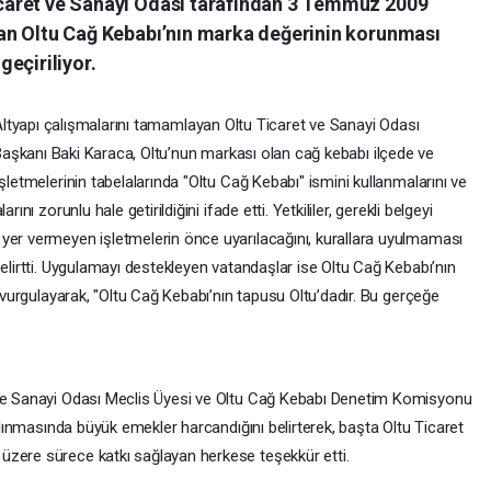
Ticaret ve Sanayi Odası tarafından 3 Temmuz 2009
lınan Oltu Cağ Kebabı’nın marka değerinin korunması
eçiriliyor.
ltyapı çalışmalarını tamamlayan Oltu Ticaret ve Sanayi Odası
aşkanı Baki Karaca, Oltu’nun markası olan cağ kebabı ilçede ve
şletmelerinin tabelalarında "Oltu Cağ Kebabı" ismini kullanmalarını ve
ını zorunlu hale getirildiğini ifade etti. Yetkililer, gerekli belgeyi
yer vermeyen işletmelerin önce uyarılacağını, kurallara uyulmaması
belirtti. Uygulamayı destekleyen vatandaşlar ise Oltu Cağ Kebabı’nın
u vurgulayarak, "Oltu Cağ Kebabı’nın tapusu Oltu’dadır. Bu gerçeğe
 ve Sanayi Odası Meclis Üyesi ve Oltu Cağ Kebabı Denetim Komisyonu
 alınmasında büyük emekler harcandığını belirterek, başta Oltu Ticaret
üzere sürece katkı sağlayan herkese teşekkür etti.