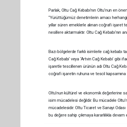
Parlak, Oltu Cağ Kebabı’nın Oltu’nun en önem
"Yürüttüğümüz denetimlerin amacı herhangi 
yıllar süren emeklerle alınan coğrafi işaret 
nesillere aktarmaktır. Oltu Cağ Kebabı’nın ana
Bazı bölgelerde farklı isimlerle cağ kebabı ta
Cağ Kebabı’ veya ‘Artvin Cağ Kebabı’ gibi if
işaretle tescillenen ürünün adı Oltu Cağ Kebabı
coğrafi işaretin ruhuna ve tescil kapsamına 
Oltu’nun kültürel ve ekonomik değerlerine 
isim mücadelesi değildir. Bu mücadele Oltu’
mücadelesidir. Oltu Ticaret ve Sanayi Odası
bu değere sahip çıkmaya kararlılıkla devam 