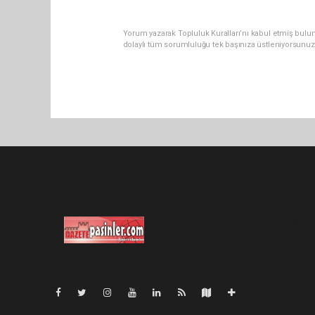
Yorum yazarak Topluluk Kuralları’nı kabul etmiş bulu
dolaylı tüm sorumluluğu tek başınıza üstleniyorsunuz
Pro-0.070