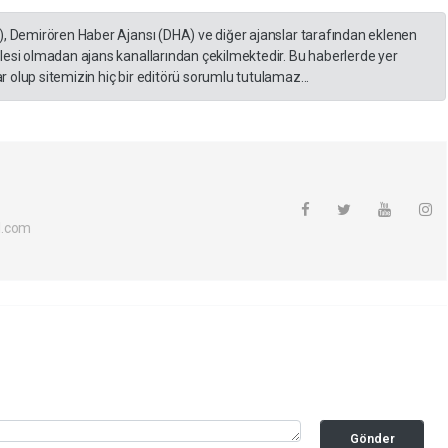
), Demirören Haber Ajansı (DHA) ve diğer ajanslar tarafından eklenen
lesi olmadan ajans kanallarından çekilmektedir. Bu haberlerde yer
 olup sitemizin hiç bir editörü sorumlu tutulamaz...
l.com
Gönder