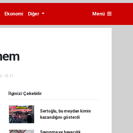
Ekonomi
Diğer
Menü
önem
6 - 13:11
İlginizi Çekebilir
Sertoğlu, bu meydan kimin
kazandığını gösterdi
Savunma ve havacılık