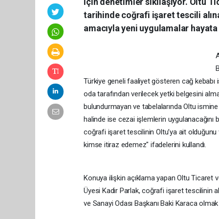
için denetimler sıkılaşıyor. Oltu 
tarihinde coğrafi işaret tescili a
amacıyla yeni uygulamalar hayata g
A
B
Türkiye geneli faaliyet gösteren cağ kebabı i
oda tarafından verilecek yetki belgesini almalar
bulundurmayan ve tabelalarında Oltu ismine 
halinde ise cezai işlemlerin uygulanacağını 
coğrafi işaret tescilinin Oltu’ya ait olduğun
kimse itiraz edemez" ifadelerini kullandı.
Konuya ilişkin açıklama yapan Oltu Ticaret
Üyesi Kadir Parlak, coğrafi işaret tescilinin
ve Sanayi Odası Başkanı Baki Karaca olmak 