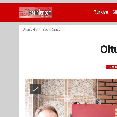
Deneme
Bonusu
Türkiye
G
Veren
Siteler
deneme
Anasayfa
Sağlık&Yaşam
bonusu
veren
siteler
Olt
2024
bonus
veren
siteler
Sağl
Yeni
Bonus
Veren
Siteler