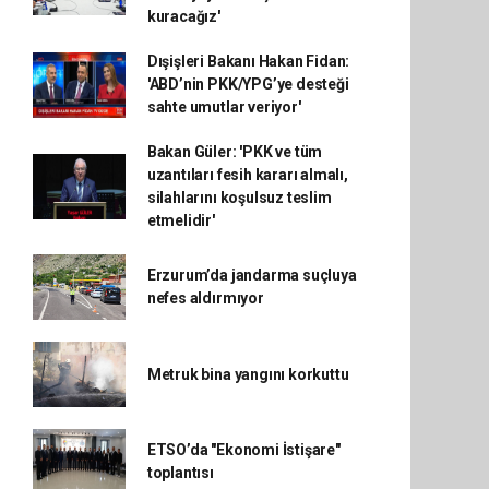
kuracağız'
Dışişleri Bakanı Hakan Fidan:
'ABD’nin PKK/YPG’ye desteği
sahte umutlar veriyor'
Bakan Güler: 'PKK ve tüm
uzantıları fesih kararı almalı,
silahlarını koşulsuz teslim
etmelidir'
Erzurum’da jandarma suçluya
nefes aldırmıyor
Metruk bina yangını korkuttu
ETSO’da "Ekonomi İstişare"
toplantısı