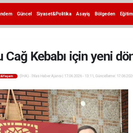
ündem
Güncel
Siyaset&Politika
Asayiş
Bölgeden
Eğitim
u Cağ Kebabı için yeni d
(İHA) - İhlas Haber Ajansı | 17.06.2026 - 13:11, Güncelleme: 17.06.202
ık&Yaşam