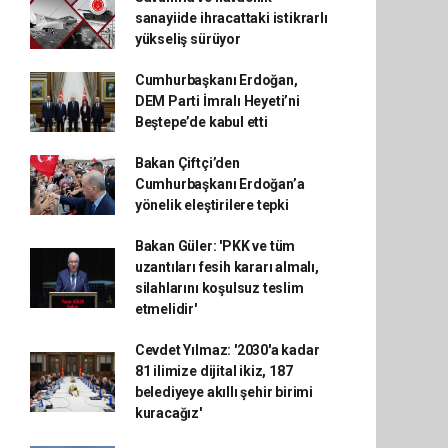
sanayiide ihracattaki istikrarlı
yükseliş sürüyor
Cumhurbaşkanı Erdoğan,
DEM Parti İmralı Heyeti’ni
Beştepe’de kabul etti
Bakan Çiftçi’den
Cumhurbaşkanı Erdoğan’a
yönelik eleştirilere tepki
Bakan Güler: 'PKK ve tüm
uzantıları fesih kararı almalı,
silahlarını koşulsuz teslim
etmelidir'
Cevdet Yılmaz: '2030'a kadar
81 ilimize dijital ikiz, 187
belediyeye akıllı şehir birimi
kuracağız'