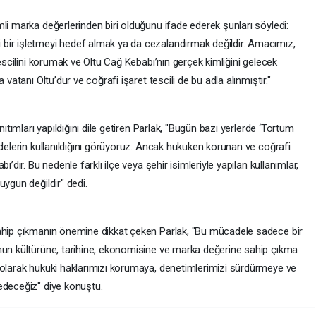
li marka değerlerinden biri olduğunu ifade ederek şunları söyledi:
bir işletmeyi hedef almak ya da cezalandırmak değildir. Amacımız,
tescilini korumak ve Oltu Cağ Kebabı’nın gerçek kimliğini gelecek
 vatanı Oltu’dur ve coğrafi işaret tescili de bu adla alınmıştır."
nıtımları yapıldığını dile getiren Parlak, "Bugün bazı yerlerde ‘Tortum
adelerin kullanıldığını görüyoruz. Ancak hukuken korunan ve coğrafi
’dır. Bu nedenle farklı ilçe veya şehir isimleriyle yapılan kullanımlar,
uygun değildir" dedi.
sahip çıkmanın önemine dikkat çeken Parlak, "Bu mücadele sadece bir
nun kültürüne, tarihine, ekonomisine ve marka değerine sahip çıkma
 olarak hukuki haklarımızı korumaya, denetimlerimizi sürdürmeye ve
edeceğiz" diye konuştu.