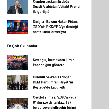
Cumhurbaşkanı Erdoğan,
Suudi Arabistan Veliaht Prensi
ile görüştü
Dışişleri Bakanı Hakan Fidan:
'ABD’nin PKK/YPG’ye desteği
sahte umutlar veriyor'
En Çok Okunanlar
Sertoğlu, bu meydan kimin
kazandığını gösterdi
Cumhurbaşkanı Erdoğan,
DEM Parti İmralı Heyeti’ni
Beştepe’de kabul etti
Cevdet Yılmaz: '2030'a kadar
81 ilimize dijital ikiz, 187
belediyeye akıllı şehir birimi