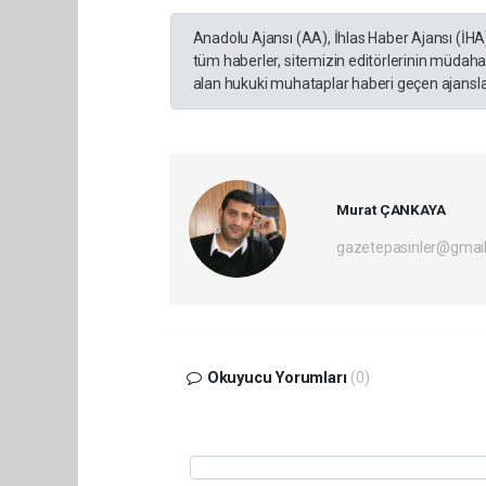
Anadolu Ajansı (AA), İhlas Haber Ajansı (İHA
tüm haberler, sitemizin editörlerinin müdaha
alan hukuki muhataplar haberi geçen ajanslar
Murat ÇANKAYA
gazetepasinler@gmai
Okuyucu Yorumları
(0)