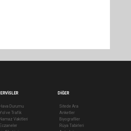
ERVİSLER
DİĞER
Hava Durumu
Sitede Ara
Yol ve Trafik
Anketler
Namaz Vakitleri
Biyografiler
Eczaneler
Rüya Tabirleri