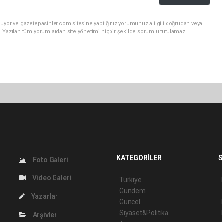
nuyor ve gazetepasinler.com sitesine yaptığınız yorumunuzla ilgili doğrudan veya
. Yazılan tüm yorumlardan site yönetimi hiçbir şekilde sorumlu tutulamaz.
KATEGORİLER
S
Foto Galeri
Video Galeri
Türkiye
Gündem
Yazarlar
Güncel
Siyaset&Politika
Arşivler