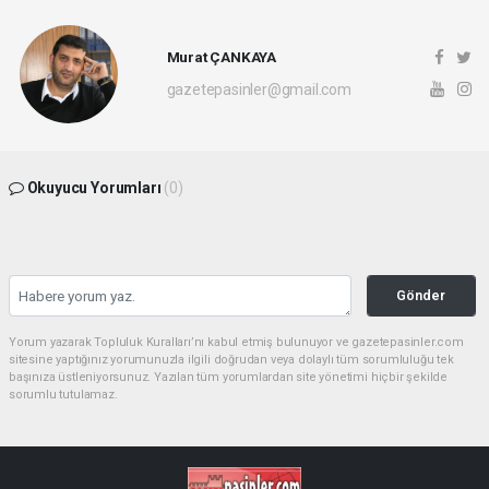
Murat ÇANKAYA
gazetepasinler@gmail.com
Okuyucu Yorumları
(0)
Gönder
Yorum yazarak Topluluk Kuralları’nı kabul etmiş bulunuyor ve gazetepasinler.com
sitesine yaptığınız yorumunuzla ilgili doğrudan veya dolaylı tüm sorumluluğu tek
başınıza üstleniyorsunuz. Yazılan tüm yorumlardan site yönetimi hiçbir şekilde
sorumlu tutulamaz.