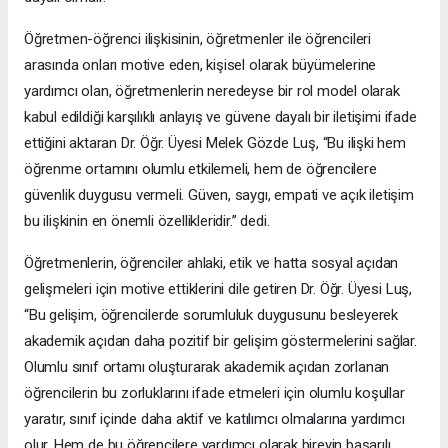
Öğretmen-öğrenci ilişkisinin, öğretmenler ile öğrencileri
arasında onları motive eden, kişisel olarak büyümelerine
yardımcı olan, öğretmenlerin neredeyse bir rol model olarak
kabul edildiği karşılıklı anlayış ve güvene dayalı bir iletişimi ifade
ettiğini aktaran Dr. Öğr. Üyesi Melek Gözde Luş, “Bu ilişki hem
öğrenme ortamını olumlu etkilemeli, hem de öğrencilere
güvenlik duygusu vermeli. Güven, saygı, empati ve açık iletişim
bu ilişkinin en önemli özellikleridir.” dedi.
Öğretmenlerin, öğrenciler ahlaki, etik ve hatta sosyal açıdan
gelişmeleri için motive ettiklerini dile getiren Dr. Öğr. Üyesi Luş,
“Bu gelişim, öğrencilerde sorumluluk duygusunu besleyerek
akademik açıdan daha pozitif bir gelişim göstermelerini sağlar.
Olumlu sınıf ortamı oluşturarak akademik açıdan zorlanan
öğrencilerin bu zorluklarını ifade etmeleri için olumlu koşullar
yaratır, sınıf içinde daha aktif ve katılımcı olmalarına yardımcı
olur. Hem de bu öğrencilere yardımcı olarak bireyin başarılı