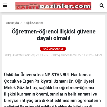
Deneme
Bonusu
Veren
Siteler
deneme
Anasayfa
Sağlık&Yaşam
bonusu
Öğretmen-öğrenci ilişkisi güvene
veren
dayalı olmalı!
siteler
2024
bonus
SAĞLIK&YAŞAM
veren
(GP) - Gazete Pasinler | 22.11.2025 - 10:24, Güncelleme: 22.11.2025 - 14:29
siteler
Yeni
Bonus
Veren
Üsküdar Üniversitesi NPİSTANBUL Hastanesi
Siteler
Çocuk ve Ergen Psikiyatri Uzmanı Dr. Öğr. Üyesi
Melek Gözde Luş, sağlıklı bir öğretmen-öğrenci
ilişkisi kurmanın önemi, sınırların belirlenmesi ve
bireysel ihtiyaçlara dikkat edilmesinin öğrencilerin
gelişimi üzerindeki etkileri hakkında bilgi verdi.