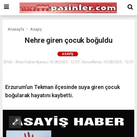
Deneme
Bonusu
Veren
Siteler
deneme
Anasayfa
Asayiş
bonusu
Nehre giren çocuk boğuldu
veren
siteler
ASAYIŞ
2024
bonus
(İHA) - İhlas Haber Ajansı | 10.08.2025 - 12:57, Güncelleme: 10.08.2025 - 12:57
veren
siteler
Yeni
Erzurum’un Tekman ilçesinde suya giren çocuk
Bonus
Veren
boğularak hayatını kaybetti.
Siteler