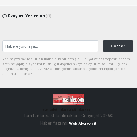
Okuyucu Yorumları
(0)
Gönder
Yorum yazarak Topluluk Kuralları’nı kabul etmiş bulunuyor ve gazetepasinler.com
sitesine yaptığınız yorumunuzla ilgili doğrudan veya dolaylı tüm sorumluluğu tek
başınıza üstleniyorsunuz. Yazılan tüm yorumlardan site yönetimi hiçbir şekilde
sorumlu tutulamaz.
haber paketi
haber scripti
haber yazılımı
Tüm hakları saklı tutulmaktadır.Copyright 2026©
Haber Yazılımı:
Web Aksiyon ®