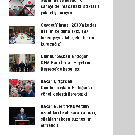
Savunma ve havacılık
sanayiide ihracattaki istikrarlı
yükseliş sürüyor
Cevdet Yılmaz: '2030'a kadar
81 ilimize dijital ikiz, 187
belediyeye akıllı şehir birimi
kuracağız'
Cumhurbaşkanı Erdoğan,
DEM Parti İmralı Heyeti’ni
Beştepe’de kabul etti
Bakan Çiftçi’den
Cumhurbaşkanı Erdoğan’a
yönelik eleştirilere tepki
Bakan Güler: 'PKK ve tüm
uzantıları fesih kararı almalı,
silahlarını koşulsuz teslim
etmelidir'