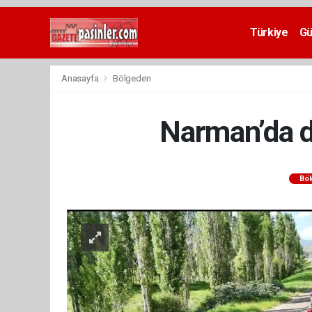
Deneme
Bonusu
Türkiye
G
Veren
Siteler
deneme
Anasayfa
Bölgeden
bonusu
veren
siteler
Narman’da d
2024
bonus
veren
siteler
Bö
Yeni
Bonus
Veren
Siteler