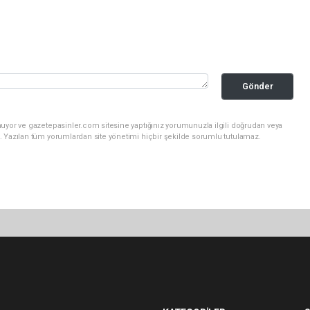
Gönder
nuyor ve gazetepasinler.com sitesine yaptığınız yorumunuzla ilgili doğrudan veya
. Yazılan tüm yorumlardan site yönetimi hiçbir şekilde sorumlu tutulamaz.