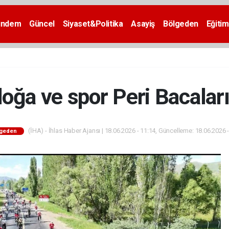
ündem
Güncel
Siyaset&Politika
Asayiş
Bölgeden
Eğitim
oğa ve spor Peri Bacaları
(İHA) - İhlas Haber Ajansı | 18.06.2026 - 11:14, Güncelleme: 18.06.2026 
lgeden