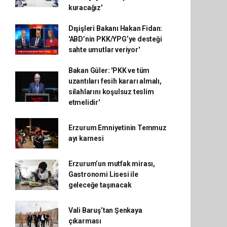
kuracağız'
Dışişleri Bakanı Hakan Fidan:
'ABD’nin PKK/YPG’ye desteği
sahte umutlar veriyor'
Bakan Güler: 'PKK ve tüm
uzantıları fesih kararı almalı,
silahlarını koşulsuz teslim
etmelidir'
Erzurum Emniyetinin Temmuz
ayı karnesi
Erzurum’un mutfak mirası,
Gastronomi Lisesi ile
geleceğe taşınacak
Vali Baruş’tan Şenkaya
çıkarması