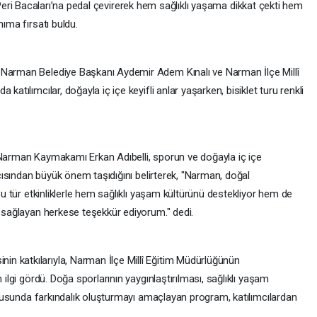
eri Bacaları’na pedal çevirerek hem sağlıklı yaşama dikkat çekti hem
nıma fırsatı buldu.
 Narman Belediye Başkanı Aydemir Adem Kınalı ve Narman İlçe Millî
katılımcılar, doğayla iç içe keyifli anlar yaşarken, bisiklet turu renkli
 Narman Kaymakamı Erkan Adıbelli, sporun ve doğayla iç içe
 açısından büyük önem taşıdığını belirterek, "Narman, doğal
 Bu tür etkinliklerle hem sağlıklı yaşam kültürünü destekliyor hem de
m sağlayan herkese teşekkür ediyorum." dedi.
n katkılarıyla, Narman İlçe Millî Eğitim Müdürlüğünün
 ilgi gördü. Doğa sporlarının yaygınlaştırılması, sağlıklı yaşam
 konusunda farkındalık oluşturmayı amaçlayan program, katılımcılardan