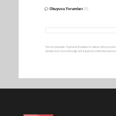
Okuyucu Yorumları
(0)
Yorum yazarak Topluluk Kuralları’nı kabul etmiş bulu
dolaylı tüm sorumluluğu tek başınıza üstleniyorsunuz