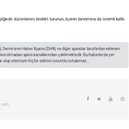
şliğinde düzenlenen bisiklet turunun, ilçenin tanıtımına da önemli katkı
), Demirören Haber Ajansı (DHA) ve diğer ajanslar tarafından eklenen
lesi olmadan ajans kanallarından çekilmektedir. Bu haberlerde yer
 olup sitemizin hiç bir editörü sorumlu tutulamaz...
l.com