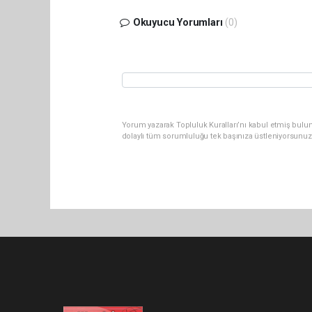
Okuyucu Yorumları
(0)
Yorum yazarak Topluluk Kuralları’nı kabul etmiş bulu
dolaylı tüm sorumluluğu tek başınıza üstleniyorsunuz