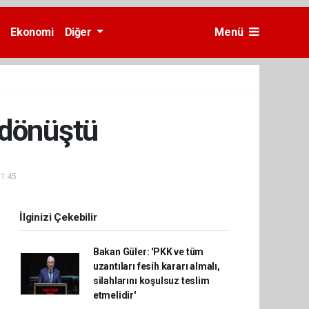
Ekonomi
Diğer
Menü
 dönüştü
11:45
İlginizi Çekebilir
Bakan Güler: 'PKK ve tüm
uzantıları fesih kararı almalı,
silahlarını koşulsuz teslim
etmelidir'