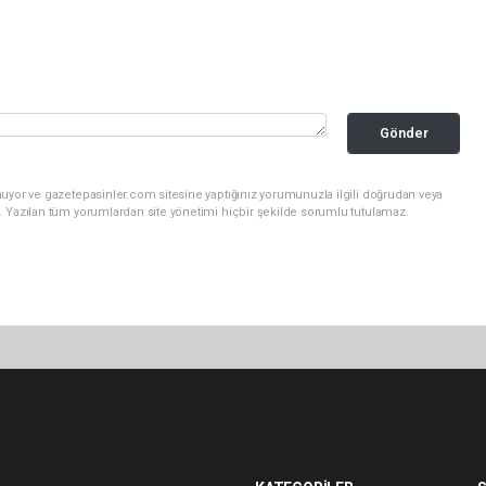
Gönder
nuyor ve gazetepasinler.com sitesine yaptığınız yorumunuzla ilgili doğrudan veya
. Yazılan tüm yorumlardan site yönetimi hiçbir şekilde sorumlu tutulamaz.