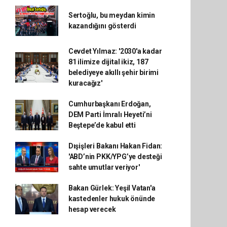
Sertoğlu, bu meydan kimin
kazandığını gösterdi
Cevdet Yılmaz: '2030'a kadar
81 ilimize dijital ikiz, 187
belediyeye akıllı şehir birimi
kuracağız'
Cumhurbaşkanı Erdoğan,
DEM Parti İmralı Heyeti’ni
Beştepe’de kabul etti
Dışişleri Bakanı Hakan Fidan:
'ABD’nin PKK/YPG’ye desteği
sahte umutlar veriyor'
Bakan Gürlek: Yeşil Vatan'a
kastedenler hukuk önünde
hesap verecek