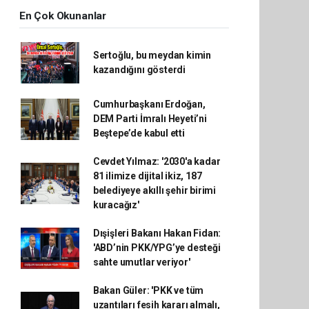
En Çok Okunanlar
Sertoğlu, bu meydan kimin
kazandığını gösterdi
Cumhurbaşkanı Erdoğan,
DEM Parti İmralı Heyeti’ni
Beştepe’de kabul etti
Cevdet Yılmaz: '2030'a kadar
81 ilimize dijital ikiz, 187
belediyeye akıllı şehir birimi
kuracağız'
Dışişleri Bakanı Hakan Fidan:
'ABD’nin PKK/YPG’ye desteği
sahte umutlar veriyor'
Bakan Güler: 'PKK ve tüm
uzantıları fesih kararı almalı,