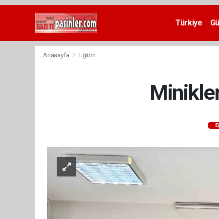
Deneme
Bonusu
Türkiye
G
Veren
Siteler
deneme
Anasayfa
Eğitim
bonusu
veren
siteler
Minikle
2024
bonus
veren
siteler
E
Yeni
Bonus
Veren
Siteler