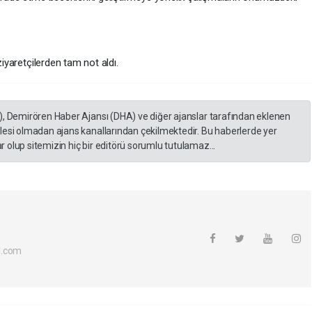
ziyaretçilerden tam not aldı.
), Demirören Haber Ajansı (DHA) ve diğer ajanslar tarafından eklenen
lesi olmadan ajans kanallarından çekilmektedir. Bu haberlerde yer
 olup sitemizin hiç bir editörü sorumlu tutulamaz...
l.com