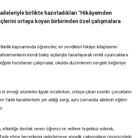
ileleriyle birlikte hazırladıkları "Hikâyemden
çlerini ortaya koyan birbirinden özel çalışmalara
tkinlik kapsamında öğrenciler, en sevdikleri hikâye kitaplarının
ahramanlarını kendi bakış açılarıyla tasarlayarak renkli oyuncaklara
meğiyle hazırlanan çalışmalar, okulda düzenlenen sergide beğeniye
in el emeği ürünlerini ilgiyle incelerken, ortaya çıkan eserler çocukların
n farklı karakterlerin yer aldığı sergi, aynı zamanda ailelerin eğitim
u.
tkinliğe destek veren öğrenci ve velilere teşekkür ederek,
ifade etme becerilerini geliştirmeye yönelik çalışmaların önümüzdeki