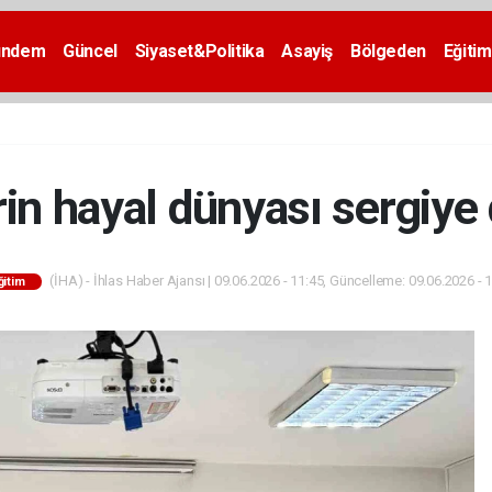
ündem
Güncel
Siyaset&Politika
Asayiş
Bölgeden
Eğitim
rin hayal dünyası sergiye
(İHA) - İhlas Haber Ajansı | 09.06.2026 - 11:45, Güncelleme: 09.06.2026 - 
ğitim