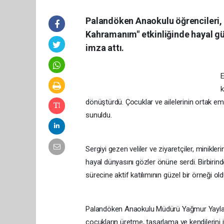
Palandöken Anaokulu öğrencileri, a
Kahramanım" etkinliğinde hayal gü
imza attı.
E
k
dönüştürdü. Çocuklar ve ailelerinin ortak e
sunuldu.
Sergiyi gezen veliler ve ziyaretçiler, minikler
hayal dünyasını gözler önüne serdi. Birbirinde
sürecine aktif katılımının güzel bir örneği old
Palandöken Anaokulu Müdürü Yağmur Yayla, e
çocukların üretme, tasarlama ve kendilerini 