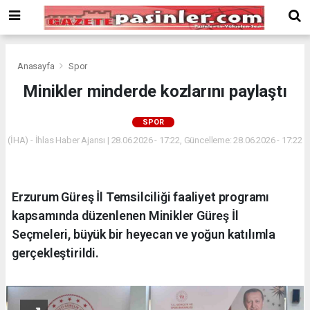
Deneme
Bonusu
Veren
Siteler
deneme
Anasayfa
Spor
bonusu
Minikler minderde kozlarını paylaştı
veren
siteler
SPOR
2024
bonus
(İHA) - İhlas Haber Ajansı | 28.06.2026 - 17:22, Güncelleme: 28.06.2026 - 17:22
veren
siteler
Yeni
Erzurum Güreş İl Temsilciliği faaliyet programı
Bonus
Veren
kapsamında düzenlenen Minikler Güreş İl
Siteler
Seçmeleri, büyük bir heyecan ve yoğun katılımla
gerçekleştirildi.