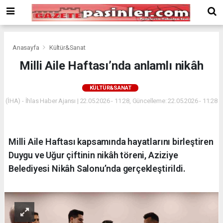
Deneme
Bonusu
Veren
Siteler
deneme
Anasayfa
Kültür&Sanat
bonusu
Milli Aile Haftası’nda anlamlı nikâh
veren
siteler
KÜLTÜR&SANAT
2024
bonus
(İHA) - İhlas Haber Ajansı | 22.05.2026 - 11:28, Güncelleme: 22.05.2026 - 11:28
veren
siteler
Yeni
Milli Aile Haftası kapsamında hayatlarını birleştiren
Bonus
Veren
Duygu ve Uğur çiftinin nikâh töreni, Aziziye
Siteler
Belediyesi Nikâh Salonu’nda gerçekleştirildi.