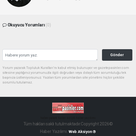
Okuyucu Yorumları
(0)
Gönder
Yorum yazarak Topluluk Kuralları’nı kabul etmiş bulunuyor ve gazetepasinler.com
sitesine yaptığınız yorumunuzla ilgili doğrudan veya dolaylı tüm sorumluluğu tek
başınıza üstleniyorsunuz. Yazılan tüm yorumlardan site yönetimi hiçbir şekilde
sorumlu tutulamaz.
haber paketi
haber scripti
haber yazılımı
Tüm hakları saklı tutulmaktadır.Copyright 2026©
Haber Yazılımı:
Web Aksiyon ®