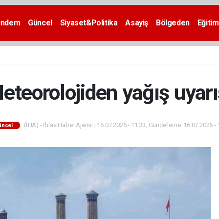
ündem
Güncel
Siyaset&Politika
Asayiş
Bölgeden
Eğitim
eteorolojiden yağış uyarı
(İHA) - İhlas Haber Ajansı | 16.07.2025 - 11:33, Güncelleme: 16.07.2025 - 
üncel