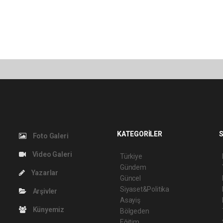
KATEGORİLER
S
Foto Galeri
Video Galeri
Türkiye
Gündem
Yazarlar
Güncel
Siyaset&Politika
Arşivler
Asayiş
Künyemiz
Bölgeden
Eğitim