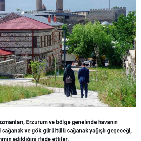
uzmanları, Erzurum ve bölge genelinde havanın
rel sağanak ve gök gürültülü sağanak yağışlı geçeceği,
hmin edildiğini ifade ettiler.