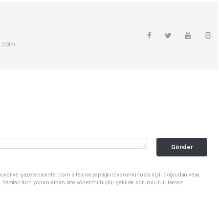
l.com
Gönder
nuyor ve gazetepasinler.com sitesine yaptığınız yorumunuzla ilgili doğrudan veya
. Yazılan tüm yorumlardan site yönetimi hiçbir şekilde sorumlu tutulamaz.