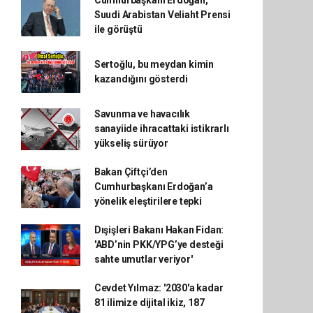
Cumhurbaşkanı Erdoğan,
Suudi Arabistan Veliaht Prensi
ile görüştü
Sertoğlu, bu meydan kimin
kazandığını gösterdi
Savunma ve havacılık
sanayiide ihracattaki istikrarlı
yükseliş sürüyor
Bakan Çiftçi’den
Cumhurbaşkanı Erdoğan’a
yönelik eleştirilere tepki
Dışişleri Bakanı Hakan Fidan:
'ABD’nin PKK/YPG’ye desteği
sahte umutlar veriyor'
Cevdet Yılmaz: '2030'a kadar
81 ilimize dijital ikiz, 187