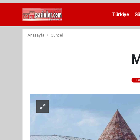
Deneme
Bonusu
Türkiye
G
Veren
Siteler
deneme
Anasayfa
Güncel
bonusu
veren
siteler
M
2024
bonus
veren
siteler
G
Yeni
Bonus
Veren
Siteler