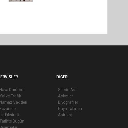
ERVİSLER
DİĞER
Hava Durumu
Sitede Ara
Yol ve Trafik
Anketler
Namaz Vakitleri
Biyografiler
Eczaneler
Rüya Tabirleri
Lig Fikstürü
Astroloji
Tarihte Bugün
Sinemalar