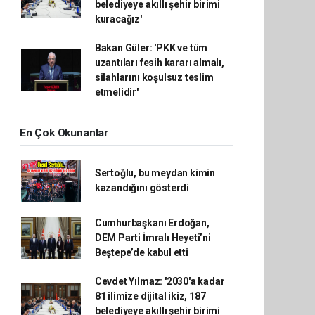
belediyeye akıllı şehir birimi
kuracağız'
Bakan Güler: 'PKK ve tüm
uzantıları fesih kararı almalı,
silahlarını koşulsuz teslim
etmelidir'
En Çok Okunanlar
Sertoğlu, bu meydan kimin
kazandığını gösterdi
Cumhurbaşkanı Erdoğan,
DEM Parti İmralı Heyeti’ni
Beştepe’de kabul etti
Cevdet Yılmaz: '2030'a kadar
81 ilimize dijital ikiz, 187
belediyeye akıllı şehir birimi