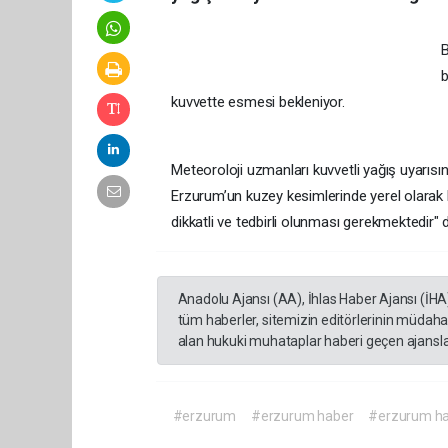
B
b
kuvvette esmesi bekleniyor.
Meteoroloji uzmanları kuvvetli yağış uyarısın
Erzurum’un kuzey kesimlerinde yerel olarak 
dikkatli ve tedbirli olunması gerekmektedir" d
Anadolu Ajansı (AA), İhlas Haber Ajansı (İHA
tüm haberler, sitemizin editörlerinin müdaha
alan hukuki muhataplar haberi geçen ajanslar
#erzurum
#erzurum haber
#erzurum ha