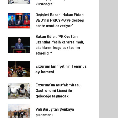
kuracağız'
Dışişleri Bakanı Hakan Fidan:
'ABD’nin PKK/YPG’ye desteği
sahte umutlar veriyor'
Bakan Güler: 'PKK ve tüm
uzantıları fesih kararı almalı,
silahlarını koşulsuz teslim
etmelidir'
Erzurum Emniyetinin Temmuz
ayı karnesi
Erzurum’un mutfak mirası,
Gastronomi Lisesi ile
geleceğe taşınacak
Vali Baruş’tan Şenkaya
çıkarması