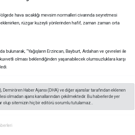
ölgede hava sıcaklığı mevsim normalleri civarında seyretmesi
eklenirken, rüzgar kuzeyli yönlerinden hafif, zaman zaman orta
da bulunarak, "Yağışların Erzincan, Bayburt, Ardahan ve çevreleri ile
kuvvetli olması beklendiğinden yaşanabilecek olumsuzluklara karşı
edi.
), Demirören Haber Ajansı (DHA) ve diğer ajanslar tarafından eklenen
lesi olmadan ajans kanallarından çekilmektedir. Bu haberlerde yer
 olup sitemizin hiç bir editörü sorumlu tutulamaz...
berleri