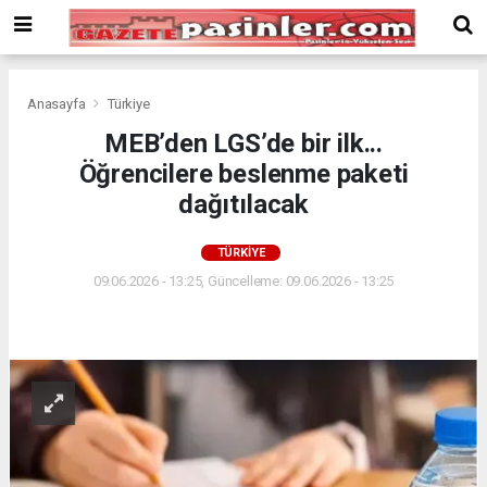
Deneme
Bonusu
Veren
Siteler
deneme
Anasayfa
Türkiye
bonusu
MEB’den LGS’de bir ilk...
veren
Öğrencilere beslenme paketi
siteler
2024
dağıtılacak
bonus
veren
TÜRKIYE
siteler
09.06.2026 - 13:25, Güncelleme: 09.06.2026 - 13:25
Yeni
Bonus
Veren
Siteler