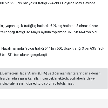
00 bin 251, dış hat yolcu trafiği 224 oldu. Böylece Mayıs ayında
ış yapan uçak trafiği iç hatlarda 649, dış hatlarda 8 olmak üzere
a+bagaj) trafiği ise Mayıs ayında toplamda 761 bin 664 ton oldu.
avalimanında; Yolcu trafiği 544 bin 550, Uçak trafiği 3 bin 635 , Yük
 bin 331 ton olarak gerçekleşti.
), Demirören Haber Ajansı (DHA) ve diğer ajanslar tarafından eklenen
lesi olmadan ajans kanallarından çekilmektedir. Bu haberlerde yer
 olup sitemizin hiç bir editörü sorumlu tutulamaz...