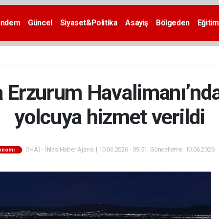
ündem
Güncel
Siyaset&Politika
Asayiş
Bölgeden
Eğitim
a Erzurum Havalimanı’nda
yolcuya hizmet verildi
(İHA) - İhlas Haber Ajansı | 10.06.2026 - 09:51, Güncelleme: 10.06.2026 -
onomi