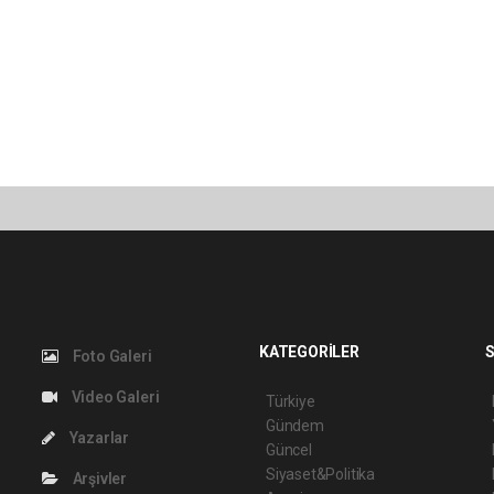
KATEGORİLER
S
Foto Galeri
Video Galeri
Türkiye
Gündem
Yazarlar
Güncel
Siyaset&Politika
Arşivler