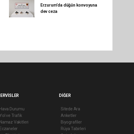
Erzurum’da düğün konvoyuna
dev ceza
ERVİSLER
DİĞER
Hava Durumu
Sitede Ara
Yol ve Trafik
Anketler
Namaz Vakitleri
Biyografiler
Eczaneler
Rüya Tabirleri