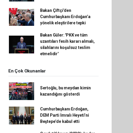
Bakan Çiftçi’den
Cumhurbaşkanı Erdoğan’a
yönelik eleştirilere tepki
Bakan Güler: 'PKK ve tüm
uzantıları fesih kararı almalı,
silahlarını koşulsuz teslim
etmelidir'
En Çok Okunanlar
Sertoğlu, bu meydan kimin
kazandığını gösterdi
Cumhurbaşkanı Erdoğan,
DEM Parti İmralı Heyeti’ni
Beştepe’de kabul etti