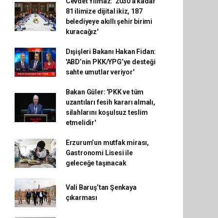
Cevdet Yılmaz: '2030'a kadar
81 ilimize dijital ikiz, 187
belediyeye akıllı şehir birimi
kuracağız'
Dışişleri Bakanı Hakan Fidan:
'ABD’nin PKK/YPG’ye desteği
sahte umutlar veriyor'
Bakan Güler: 'PKK ve tüm
uzantıları fesih kararı almalı,
silahlarını koşulsuz teslim
etmelidir'
Erzurum’un mutfak mirası,
Gastronomi Lisesi ile
geleceğe taşınacak
Vali Baruş’tan Şenkaya
çıkarması