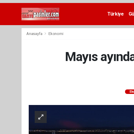
Deneme
Bonusu
Türkiye
G
Veren
Siteler
deneme
Anasayfa
Ekonomi
bonusu
veren
siteler
Mayıs ayınd
2024
bonus
veren
siteler
Yeni
Bonus
Veren
Ek
Siteler