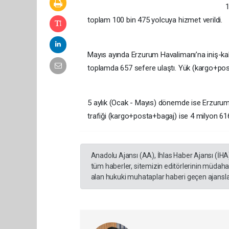
1
toplam 100 bin 475 yolcuya hizmet verildi.
Mayıs ayında Erzurum Havalimanı’na iniş-kalk
toplamda 657 sefere ulaştı. Yük (kargo+post
5 aylık (Ocak - Mayıs) dönemde ise Erzurum H
trafiği (kargo+posta+bagaj) ise 4 milyon 616
Anadolu Ajansı (AA), İhlas Haber Ajansı (İHA
tüm haberler, sitemizin editörlerinin müdaha
alan hukuki muhataplar haberi geçen ajanslar