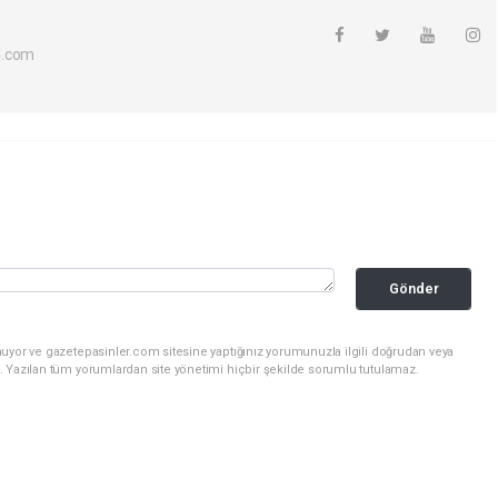
l.com
Gönder
nuyor ve gazetepasinler.com sitesine yaptığınız yorumunuzla ilgili doğrudan veya
. Yazılan tüm yorumlardan site yönetimi hiçbir şekilde sorumlu tutulamaz.