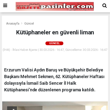
Deneme
Bonusu
Veren
Siteler
deneme
Anasayfa
Güncel
bonusu
Kütüphaneler en güvenli liman
veren
siteler
GÜNCEL
2024
bonus
(İHA) - İhlas Haber Ajansı | 30.03.2026 - 16:47, Güncelleme: 30.03.2026 - 16:47
veren
siteler
Yeni
Erzurum Valisi Aydın Baruş ve Büyükşehir Belediye
Bonus
Veren
Başkanı Mehmet Sekmen, 62. Kütüphaneler Haftası
Siteler
dolayısıyla İsmail Saib Sencer İl Halk
Kütüphanesi’nde düzenlenen programa katıldı.