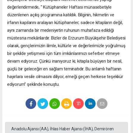
değerlendirmede, " Kütüphaneler Haftası münasebetiyle
düzenlenen açılış programına katıldık. Bilginin, hikmetin ve
irfanın kapılarını aralayan kütüphaneler; sadece kitapların değil,
aynı zamanda bir medeniyetin ruhunun muhafaza edildiği
müstesna mekânlardır. Bizler de Erzurum Büyükşehir Belediyesi
olarak, gençlerimizin ilimle, kültürle ve değerlerimizle yoğrulmuş
bir şekilde yetişmesi için tüm imkânlarımızı seferber etmeye
devam ediyoruz. Çünkü inanıyoruz ki; kitapla büyüyen bir nesil,
güçlü bir geleceğin en sağlam teminatıdır. Bu anlamlı haftanın
hayırlara vesile olmasını diliyor, emeği geçen herkese teşekkür
ediyorum" şeklinde konuştu.
Anadolu Ajansı (AA), İhlas Haber Ajansı (İHA), Demirören