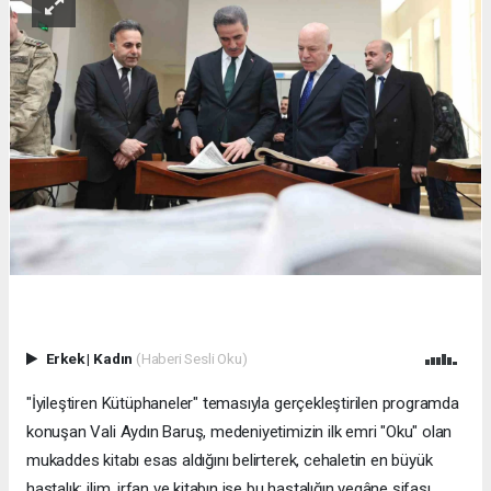
Erkek
|
Kadın
(Haberi Sesli Oku)
"İyileştiren Kütüphaneler" temasıyla gerçekleştirilen programda
konuşan Vali Aydın Baruş, medeniyetimizin ilk emri "Oku" olan
mukaddes kitabı esas aldığını belirterek, cehaletin en büyük
hastalık; ilim, irfan ve kitabın ise bu hastalığın yegâne şifası