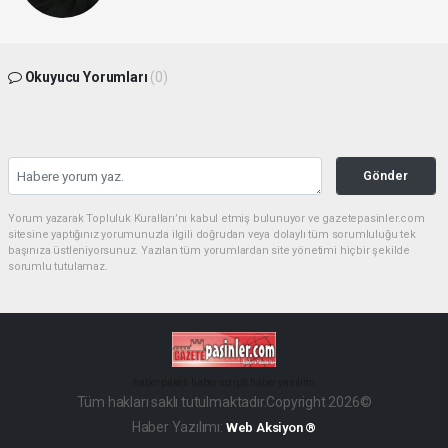
Okuyucu Yorumları
(0)
Gönder
Yorum yazarak Topluluk Kuralları’nı kabul etmiş bulunuyor ve gazetepasinler.com
sitesine yaptığınız yorumunuzla ilgili doğrudan veya dolaylı tüm sorumluluğu tek
başınıza üstleniyorsunuz. Yazılan tüm yorumlardan site yönetimi hiçbir şekilde
sorumlu tutulamaz.
haber paketi
haber scripti
haber yazılımı
Tüm hakları saklı tutulmaktadır.Copyright 2026©
Haber Yazılımı:
Web Aksiyon ®