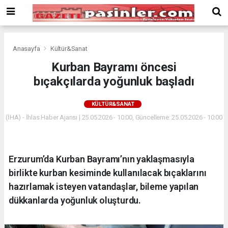
Deneme
Bonusu
Veren
Siteler
deneme
Anasayfa
Kültür&Sanat
bonusu
Kurban Bayramı öncesi
veren
bıçakçılarda yoğunluk başladı
siteler
2024
bonus
KÜLTÜR&SANAT
veren
(İHA) - İhlas Haber Ajansı | 25.05.2026 - 10:00, Güncelleme: 25.05.2026 - 10:00
siteler
Yeni
Bonus
Veren
Erzurum’da Kurban Bayramı’nın yaklaşmasıyla
Siteler
birlikte kurban kesiminde kullanılacak bıçaklarını
hazırlamak isteyen vatandaşlar, bileme yapılan
dükkanlarda yoğunluk oluşturdu.