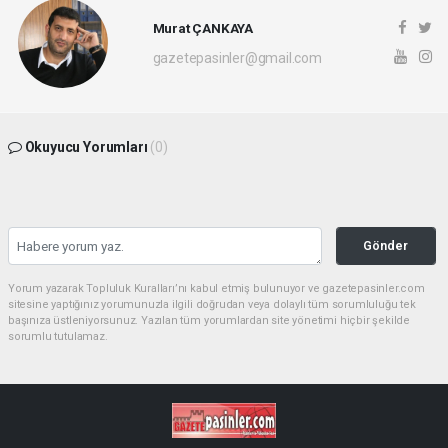
Murat ÇANKAYA
gazetepasinler@gmail.com
Okuyucu Yorumları
(0)
Gönder
Yorum yazarak Topluluk Kuralları’nı kabul etmiş bulunuyor ve gazetepasinler.com
sitesine yaptığınız yorumunuzla ilgili doğrudan veya dolaylı tüm sorumluluğu tek
başınıza üstleniyorsunuz. Yazılan tüm yorumlardan site yönetimi hiçbir şekilde
sorumlu tutulamaz.