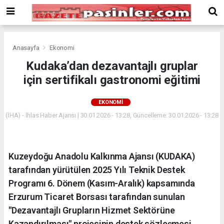
Deneme
Bonusu
Veren
Siteler
deneme
Anasayfa
Ekonomi
bonusu
Kudaka’dan dezavantajlı gruplar
veren
için sertifikalı gastronomi eğitimi
siteler
2024
bonus
EKONOMI
veren
(İHA) - İhlas Haber Ajansı | 30.01.2026 - 13:28, Güncelleme: 30.01.2026 - 13:28
siteler
Yeni
Bonus
Veren
Kuzeydoğu Anadolu Kalkınma Ajansı (KUDAKA)
Siteler
tarafından yürütülen 2025 Yılı Teknik Destek
Programı 6. Dönem (Kasım-Aralık) kapsamında
Erzurum Ticaret Borsası tarafından sunulan
"Dezavantajlı Grupların Hizmet Sektörüne
Kazandırılması" projesinin destek sözleşmesi