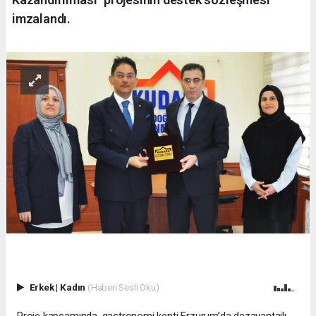
imzalandı.
Erkek
|
Kadın
(Haberi Sesli Oku)