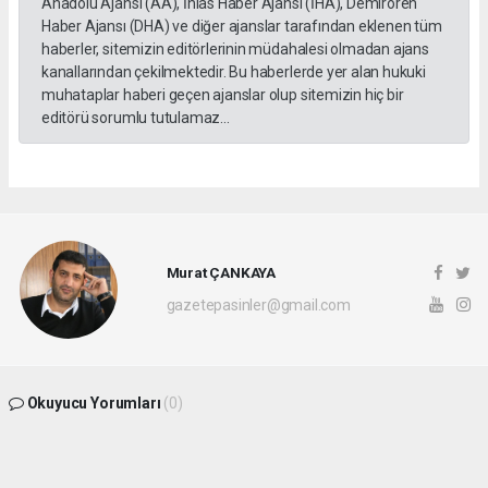
Anadolu Ajansı (AA), İhlas Haber Ajansı (İHA), Demirören
Haber Ajansı (DHA) ve diğer ajanslar tarafından eklenen tüm
haberler, sitemizin editörlerinin müdahalesi olmadan ajans
kanallarından çekilmektedir. Bu haberlerde yer alan hukuki
muhataplar haberi geçen ajanslar olup sitemizin hiç bir
editörü sorumlu tutulamaz...
Murat ÇANKAYA
gazetepasinler@gmail.com
Okuyucu Yorumları
(0)