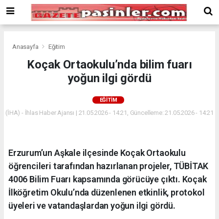
Deneme
Bonusu
Veren
Siteler
deneme
Anasayfa
Eğitim
bonusu
Koçak Ortaokulu’nda bilim fuarı
veren
yoğun ilgi gördü
siteler
2024
bonus
EĞITIM
veren
(İHA) - İhlas Haber Ajansı | 21.05.2026 - 14:21, Güncelleme: 21.05.2026 - 14:21
siteler
Yeni
Bonus
Veren
Erzurum’un Aşkale ilçesinde Koçak Ortaokulu
Siteler
öğrencileri tarafından hazırlanan projeler, TÜBİTAK
4006 Bilim Fuarı kapsamında görücüye çıktı. Koçak
İlköğretim Okulu’nda düzenlenen etkinlik, protokol
üyeleri ve vatandaşlardan yoğun ilgi gördü.