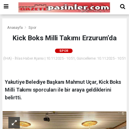
Deneme
Bonusu
Veren
Siteler
deneme
Anasayfa
Spor
bonusu
Kick Boks Milli Takımı Erzurum’da
veren
siteler
SPOR
2024
bonus
(İHA) - İhlas Haber Ajansı | 10.11.2025 - 10:51, Güncelleme: 10.11.2025 - 10:51
veren
siteler
Yeni
Yakutiye Belediye Başkanı Mahmut Uçar, Kick Boks
Bonus
Veren
Milli Takımı sporcuları ile bir araya geldiklerini
Siteler
belirtti.