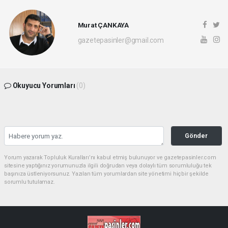
Murat ÇANKAYA
gazetepasinler@gmail.com
Okuyucu Yorumları
(0)
Gönder
Yorum yazarak Topluluk Kuralları’nı kabul etmiş bulunuyor ve gazetepasinler.com
sitesine yaptığınız yorumunuzla ilgili doğrudan veya dolaylı tüm sorumluluğu tek
başınıza üstleniyorsunuz. Yazılan tüm yorumlardan site yönetimi hiçbir şekilde
sorumlu tutulamaz.