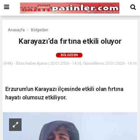
Deneme
Bonusu
Veren
Siteler
deneme
Anasayfa
Bölgeden
bonusu
Karayazı’da fırtına etkili oluyor
veren
siteler
BÖLGEDEN
2024
bonus
(İHA) - İhlas Haber Ajansı | 20.01.2026 - 14:16, Güncelleme: 20.01.2026 - 14:16
veren
siteler
Yeni
Erzurum’un Karayazı ilçesinde etkili olan fırtına
Bonus
Veren
hayatı olumsuz etkiliyor.
Siteler