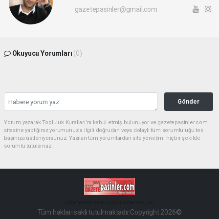
gazetepasinler@gmail.com
Okuyucu Yorumları
(0)
Gönder
Yorum yazarak Topluluk Kuralları’nı kabul etmiş bulunuyor ve gazetepasinler.com
sitesine yaptığınız yorumunuzla ilgili doğrudan veya dolaylı tüm sorumluluğu tek
başınıza üstleniyorsunuz. Yazılan tüm yorumlardan site yönetimi hiçbir şekilde
sorumlu tutulamaz.
haber paketi
haber scripti
haber yazılımı
Tüm hakları saklı tutulmaktadır.Copyright 2026©